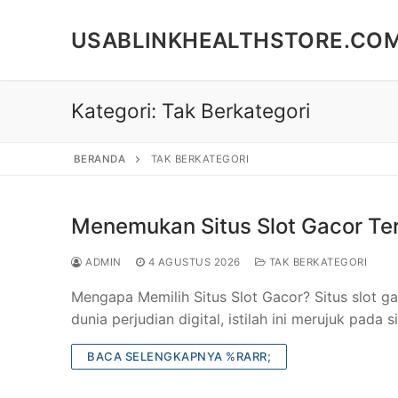
Lompat
ke
USABLINKHEALTHSTORE.CO
konten
Kategori:
Tak Berkategori
BERANDA
TAK BERKATEGORI
Menemukan Situs Slot Gacor Te
ADMIN
4 AGUSTUS 2026
TAK BERKATEGORI
Mengapa Memilih Situs Slot Gacor? Situs slot g
dunia perjudian digital, istilah ini merujuk pad
BACA SELENGKAPNYA %RARR;