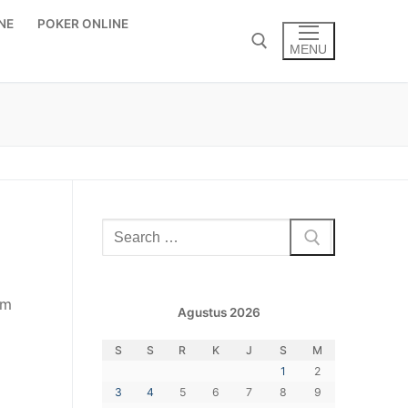
NE
POKER ONLINE
MENU
Cari:
Cari:
am
Agustus 2026
S
S
R
K
J
S
M
1
2
3
4
5
6
7
8
9