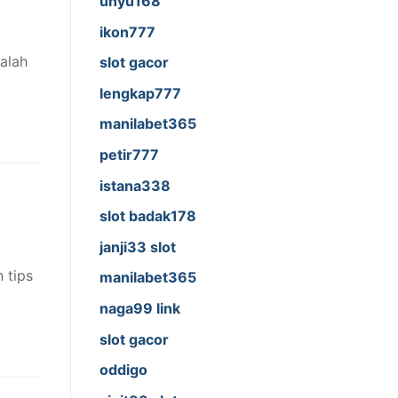
unyu168
ikon777
alah
slot gacor
lengkap777
manilabet365
petir777
istana338
slot badak178
janji33 slot
 tips
manilabet365
naga99 link
slot gacor
oddigo