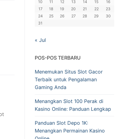
10
11
12
13
14
15
16
17
18
19
20
21
22
23
24
25
26
27
28
29
30
31
« Jul
POS-POS TERBARU
Menemukan Situs Slot Gacor
Terbaik untuk Pengalaman
Gaming Anda
Menangkan Slot 100 Perak di
Kasino Online: Panduan Lengkap
ot
Panduan Slot Depo 1K:
Menangkan Permainan Kasino
Online