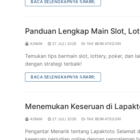
BACA SELENGKAPNYA %RARR;
Panduan Lengkap Main Slot, Lott
ADMIN
27 JULI 2026
TAK BERKATEGORI
Temukan tips bermain slot, lottery, poker, dan l
dengan strategi terbaik!
BACA SELENGKAPNYA %RARR;
Menemukan Keseruan di Lapakto
ADMIN
27 JULI 2026
TAK BERKATEGORI
Pengantar Menarik tentang Lapaktoto Selamat 
keseruan perjudian online dengan pengalaman be