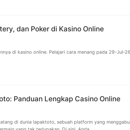
ery, dan Poker di Kasino Online
ainnya di kasino online. Pelajari cara menang pada 29-Jul-2
to: Panduan Lengkap Casino Online
datang di dunia lapaktoto, sebuah platform yang menggab
rmain yang tak terlupakan. Di sini, Anda…