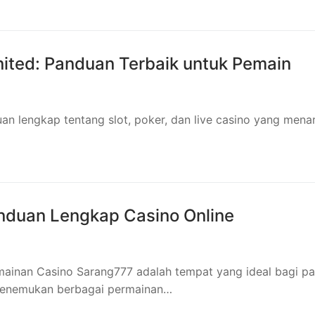
ted: Panduan Terbaik untuk Pemain
 lengkap tentang slot, poker, dan live casino yang menar
nduan Lengkap Casino Online
ainan Casino Sarang777 adalah tempat yang ideal bagi pa
menemukan berbagai permainan…