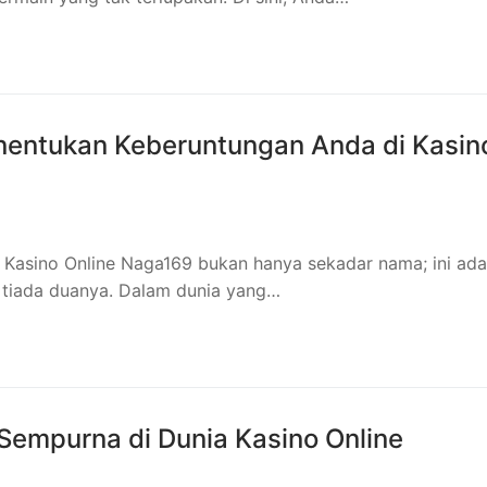
entukan Keberuntungan Anda di Kasin
asino Online Naga169 bukan hanya sekadar nama; ini ada
 tiada duanya. Dalam dunia yang…
empurna di Dunia Kasino Online