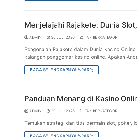
Menjelajahi Rajakete: Dunia Slot
ADMIN
30 JULI 2026
TAK BERKATEGORI
Pengenalan Rajakete dalam Dunia Kasino Online R
kalangan penggemar kasino online. Apakah Anda
BACA SELENGKAPNYA %RARR;
Panduan Menang di Kasino Online
ADMIN
29 JULI 2026
TAK BERKATEGORI
Temukan strategi dan tips bermain slot, poker, 
BACA SELENGKAPNYA %RARR;