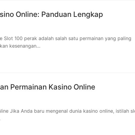
sino Online: Panduan Lengkap
e Slot 100 perak adalah salah satu permainan yang paling
arkan kesenangan…
an Permainan Kasino Online
ne Jika Anda baru mengenal dunia kasino online, istilah sl
…