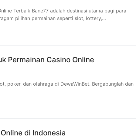
line Terbaik Bane77 adalah destinasi utama bagi para
gam pilihan permainan seperti slot, lottery,…
uk Permainan Casino Online
, poker, dan olahraga di DewaWinBet. Bergabunglah dan
Online di Indonesia