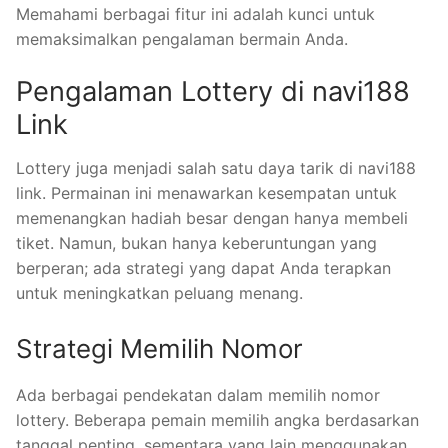
Memahami berbagai fitur ini adalah kunci untuk
memaksimalkan pengalaman bermain Anda.
Pengalaman Lottery di navi188
Link
Lottery juga menjadi salah satu daya tarik di navi188
link. Permainan ini menawarkan kesempatan untuk
memenangkan hadiah besar dengan hanya membeli
tiket. Namun, bukan hanya keberuntungan yang
berperan; ada strategi yang dapat Anda terapkan
untuk meningkatkan peluang menang.
Strategi Memilih Nomor
Ada berbagai pendekatan dalam memilih nomor
lottery. Beberapa pemain memilih angka berdasarkan
tanggal penting, sementara yang lain menggunakan