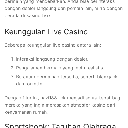
bermain yang mendebarkan. Anda bisa berinteraksi
dengan dealer langsung dan pemain lain, mirip dengan
berada di kasino fisik.
Keunggulan Live Casino
Beberapa keunggulan live casino antara lain:
Interaksi langsung dengan dealer.
Pengalaman bermain yang lebih realistis.
Beragam permainan tersedia, seperti blackjack
dan roulette.
Dengan fitur ini, navi188 link menjadi solusi tepat bagi
mereka yang ingin merasakan atmosfer kasino dari
kenyamanan rumah.
Sportsbook: Taruhan Olahraga