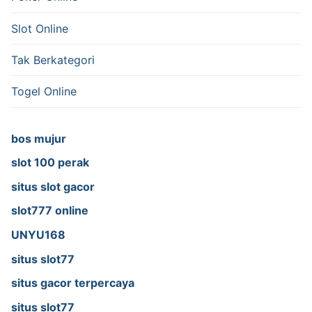
Slot Online
Tak Berkategori
Togel Online
bos mujur
slot 100 perak
situs slot gacor
slot777 online
UNYU168
situs slot77
situs gacor terpercaya
situs slot77