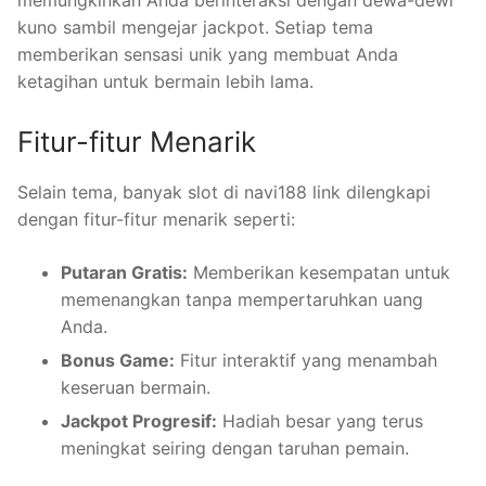
kuno sambil mengejar jackpot. Setiap tema
memberikan sensasi unik yang membuat Anda
ketagihan untuk bermain lebih lama.
Fitur-fitur Menarik
Selain tema, banyak slot di navi188 link dilengkapi
dengan fitur-fitur menarik seperti:
Putaran Gratis:
Memberikan kesempatan untuk
memenangkan tanpa mempertaruhkan uang
Anda.
Bonus Game:
Fitur interaktif yang menambah
keseruan bermain.
Jackpot Progresif:
Hadiah besar yang terus
meningkat seiring dengan taruhan pemain.