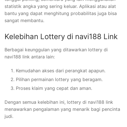
statistik angka yang sering keluar. Aplikasi atau alat
bantu yang dapat menghitung probabilitas juga bisa
sangat membantu.
Kelebihan Lottery di navi188 Link
Berbagai keunggulan yang ditawarkan lottery di
navi188 link antara lain:
Kemudahan akses dari perangkat apapun.
Pilihan permainan lottery yang beragam.
Proses klaim yang cepat dan aman.
Dengan semua kelebihan ini, lottery di navi188 link
menawarkan pengalaman yang menarik bagi pencinta
judi.