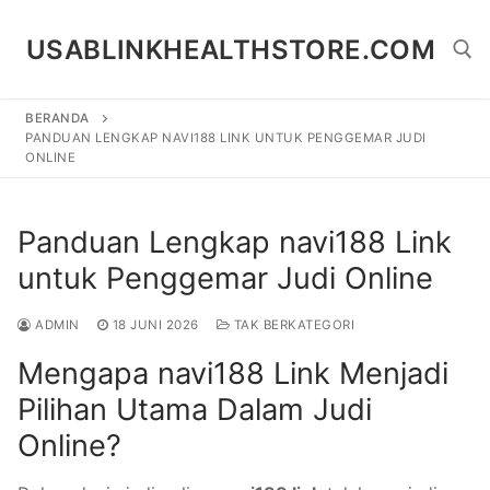
Lompat
ke
USABLINKHEALTHSTORE.COM
konten
BERANDA
Cari:
PANDUAN LENGKAP NAVI188 LINK UNTUK PENGGEMAR JUDI
ONLINE
Panduan Lengkap navi188 Link
untuk Penggemar Judi Online
ADMIN
18 JUNI 2026
TAK BERKATEGORI
Mengapa navi188 Link Menjadi
Pilihan Utama Dalam Judi
Online?