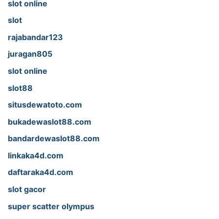
slot online
slot
rajabandar123
juragan805
slot online
slot88
situsdewatoto.com
bukadewaslot88.com
bandardewaslot88.com
linkaka4d.com
daftaraka4d.com
slot gacor
super scatter olympus