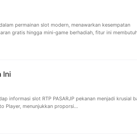
dalam permainan slot modern, menawarkan kesempatan
 putaran gratis hingga mini-game berhadiah, fitur ini membut
 Ini
dap informasi slot RTP PASARJP pekanan menjadi krusial b
 to Player, menunjukkan proporsi…