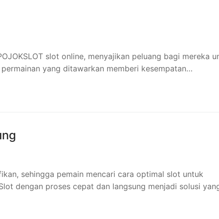
 POJOKSLOT slot online, menyajikan peluang bagi mereka u
iasi permainan yang ditawarkan memberi kesempatan…
ung
ikan, sehingga pemain mencari cara optimal slot untuk
ot dengan proses cepat dan langsung menjadi solusi ya