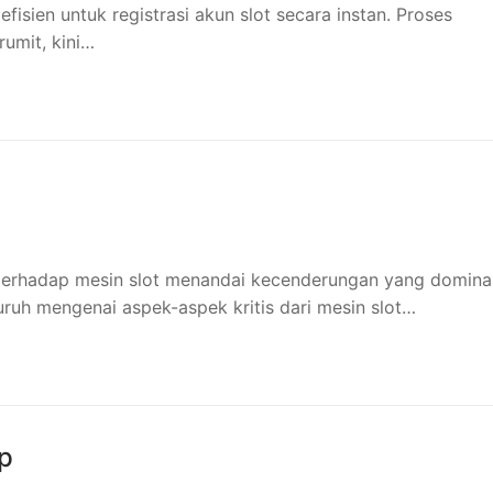
efisien untuk registrasi akun slot secara instan. Proses
umit, kini…
t
8 terhadap mesin slot menandai kecenderungan yang domina
uruh mengenai aspek-aspek kritis dari mesin slot…
p