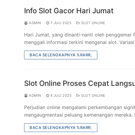
Info Slot Gacor Hari Jumat
ADMIN
7 JULI 2025
SLOT ONLINE
Hari Jumat, yang dinanti-nanti oleh penggemar
menggali informasi terkini mengenai slot. Var
BACA SELENGKAPNYA %RARR;
Slot Online Proses Cepat Langs
ADMIN
4 JULI 2025
SLOT ONLINE
Perjudian online mengalami perkembangan signif
mengaugmentasi peluang kemenangan mereka. Sl
BACA SELENGKAPNYA %RARR;