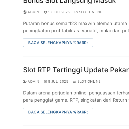
Bonus Slot Langsung Masuk
ADMIN
10 JULI 2025
SLOT ONLINE
Putaran bonus semar123 maxwin elemen utama 
peningkatan profitabilitas. Variatif, mulai dari
BACA SELENGKAPNYA %RARR;
Slot RTP Tertinggi Update Pekan
ADMIN
8 JULI 2025
SLOT ONLINE
Dalam arena perjudian online, penguasaan terha
para penggiat game. RTP, singkatan dari Return
BACA SELENGKAPNYA %RARR;