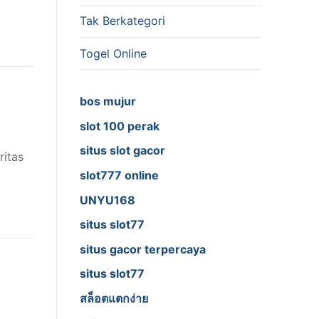
Tak Berkategori
Togel Online
bos mujur
slot 100 perak
situs slot gacor
ritas
slot777 online
UNYU168
situs slot77
situs gacor terpercaya
situs slot77
สล็อตแตกง่าย