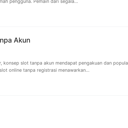
ah pengguna. Pemain dari segala…
npa Akun
er, konsep slot tanpa akun mendapat pengakuan dan popula
 slot online tanpa registrasi menawarkan…