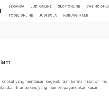
BERANDA
JUDI ONLINE
SLOT ONLINE
CASINO ONLI
M
TOGEL ONLINE
JUDI BOLA
HUBUNGI KAMI
alam
ritikal yang mendasari kegembiraan bermain slot online.
nfaatkan fitur terkini, yang mempropagandakan kesan