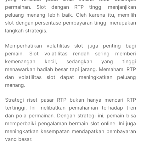
permainan. Slot dengan RTP tinggi menjanjikan
peluang menang lebih baik. Oleh karena itu, memilih
slot dengan persentase pembayaran tinggi merupakan
langkah strategis.
Memperhatikan volatilitas slot juga penting bagi
pemain. Slot volatilitas rendah sering memberi
kemenangan kecil, sedangkan yang tinggi
menawarkan hadiah besar tapi jarang. Memahami RTP
dan volatilitas slot dapat meningkatkan peluang
menang.
Strategi riset pasar RTP bukan hanya mencari RTP
tertinggi. Ini melibatkan pemahaman terhadap tren
dan pola permainan. Dengan strategi ini, pemain bisa
memperbaiki pengalaman bermain slot online. Ini juga
meningkatkan kesempatan mendapatkan pembayaran
yang besar.