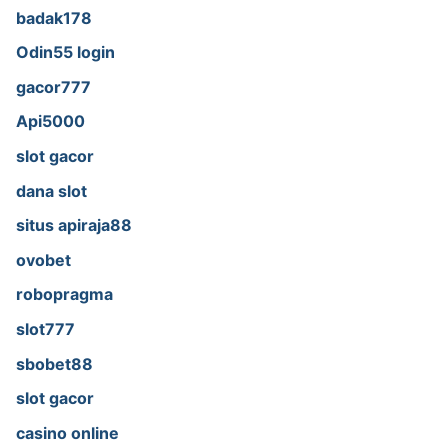
badak178
Odin55 login
gacor777
Api5000
slot gacor
dana slot
situs apiraja88
ovobet
robopragma
slot777
sbobet88
slot gacor
casino online