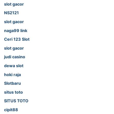
slot gacor
NS2121
slot gacor
naga99 link
Ceri 123 Slot
slot gacor
judi casino
dewa slot
hoki raja
Slotbaru
situs toto
SITUS TOTO
cipit88