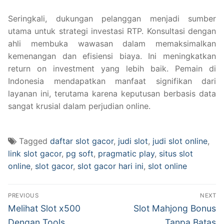
Seringkali, dukungan pelanggan menjadi sumber
utama untuk strategi investasi RTP. Konsultasi dengan
ahli membuka wawasan dalam memaksimalkan
kemenangan dan efisiensi biaya. Ini meningkatkan
return on investment yang lebih baik. Pemain di
Indonesia mendapatkan manfaat signifikan dari
layanan ini, terutama karena keputusan berbasis data
sangat krusial dalam perjudian online.
Tagged
daftar slot gacor
,
judi slot
,
judi slot online
,
link slot gacor
,
pg soft
,
pragmatic play
,
situs slot
online
,
slot gacor
,
slot gacor hari ini
,
slot online
Navigasi
PREVIOUS
NEXT
pos
Previous
Next
Melihat Slot x500
Slot Mahjong Bonus
post:
post:
Dengan Tools
Tanpa Batas