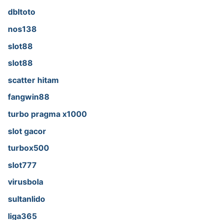
dbltoto
nos138
slot88
slot88
scatter hitam
fangwin88
turbo pragma x1000
slot gacor
turbox500
slot777
virusbola
sultanlido
liga365