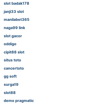
slot badak178
janji33 slot
manilabet365
naga99 link
slot gacor
oddigo
cipit88 slot
situs toto
cancertoto
gg soft
surga19
slot88
demo pragmatic