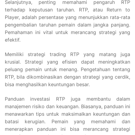
Selanjutnya, penting memahami pengaruh RTP
terhadap keputusan taruhan. RTP, atau Return to
Player, adalah persentase yang menunjukkan rata-rata
pengembalian taruhan pemain dalam jangka panjang.
Pemahaman ini vital untuk merancang strategi yang
efektif.
Memiliki strategi trading RTP yang matang juga
krusial. Strategi yang efisien dapat meningkatkan
peluang pemain untuk menang. Pengetahuan tentang
RTP, bila dikombinasikan dengan strategi yang cerdik,
bisa menghasilkan keuntungan besar.
Panduan investasi RTP juga membantu dalam
manajemen risiko dan keuangan. Biasanya, panduan ini
menawarkan tips untuk maksimalkan keuntungan dan
batasi kerugian. Pemain yang memahami dan
menerapkan panduan ini bisa merancang strategi