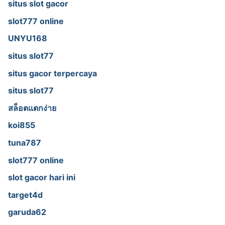
situs slot gacor
slot777 online
UNYU168
situs slot77
situs gacor terpercaya
situs slot77
สล็อตแตกง่าย
koi855
tuna787
slot777 online
slot gacor hari ini
target4d
garuda62