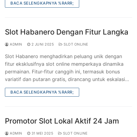
BACA SELENGKAPNYA %RARR;
Slot Habanero Dengan Fitur Langka
ADMIN
2 JUNI 2025
SLOT ONLINE
Slot Habanero menghadirkan peluang unik dengan
fitur eksklusifnya slot online memperkaya dinamika
permainan. Fitur-fitur canggih ini, termasuk bonus
variatif dan putaran gratis, dirancang untuk eskalasi…
BACA SELENGKAPNYA %RARR;
Promotor Slot Lokal Aktif 24 Jam
ADMIN
31 MEI 2025
SLOT ONLINE