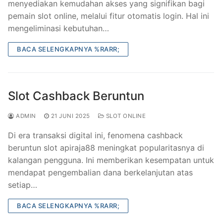
menyediakan kemudahan akses yang signifikan bagi
pemain slot online, melalui fitur otomatis login. Hal ini
mengeliminasi kebutuhan…
BACA SELENGKAPNYA %RARR;
Slot Cashback Beruntun
ADMIN
21 JUNI 2025
SLOT ONLINE
Di era transaksi digital ini, fenomena cashback
beruntun slot apiraja88 meningkat popularitasnya di
kalangan pengguna. Ini memberikan kesempatan untuk
mendapat pengembalian dana berkelanjutan atas
setiap…
BACA SELENGKAPNYA %RARR;