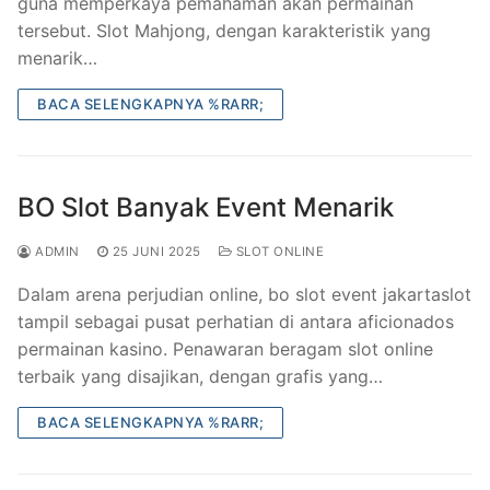
guna memperkaya pemahaman akan permainan
tersebut. Slot Mahjong, dengan karakteristik yang
menarik…
BACA SELENGKAPNYA %RARR;
BO Slot Banyak Event Menarik
ADMIN
25 JUNI 2025
SLOT ONLINE
Dalam arena perjudian online, bo slot event jakartaslot
tampil sebagai pusat perhatian di antara aficionados
permainan kasino. Penawaran beragam slot online
terbaik yang disajikan, dengan grafis yang…
BACA SELENGKAPNYA %RARR;