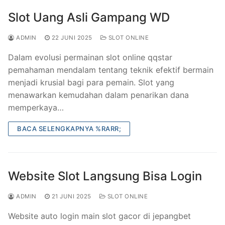
Slot Uang Asli Gampang WD
ADMIN
22 JUNI 2025
SLOT ONLINE
Dalam evolusi permainan slot online qqstar
pemahaman mendalam tentang teknik efektif bermain
menjadi krusial bagi para pemain. Slot yang
menawarkan kemudahan dalam penarikan dana
memperkaya…
BACA SELENGKAPNYA %RARR;
Website Slot Langsung Bisa Login
ADMIN
21 JUNI 2025
SLOT ONLINE
Website auto login main slot gacor di jepangbet