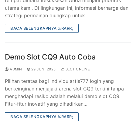
tempat dimana kesuksesan Anda menjadi prioritas
utama kami. Di lingkungan ini, informasi berharga dan
strategi permainan diungkap untuk…
BACA SELENGKAPNYA %RARR;
Demo Slot CQ9 Auto Coba
ADMIN
29 JUNI 2025
SLOT ONLINE
Pilihan teratas bagi individu artis777 login yang
berkeinginan menjajaki arena slot CQ9 terkini tanpa
menghadapi resiko adalah melalui demo slot CQ9.
Fitur-fitur inovatif yang dihadirkan…
BACA SELENGKAPNYA %RARR;