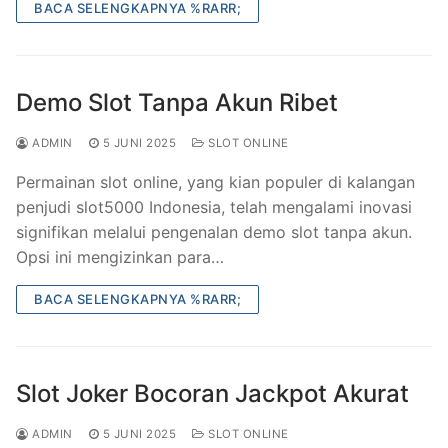
BACA SELENGKAPNYA %RARR;
Demo Slot Tanpa Akun Ribet
ADMIN
5 JUNI 2025
SLOT ONLINE
Permainan slot online, yang kian populer di kalangan
penjudi slot5000 Indonesia, telah mengalami inovasi
signifikan melalui pengenalan demo slot tanpa akun.
Opsi ini mengizinkan para…
BACA SELENGKAPNYA %RARR;
Slot Joker Bocoran Jackpot Akurat
ADMIN
5 JUNI 2025
SLOT ONLINE