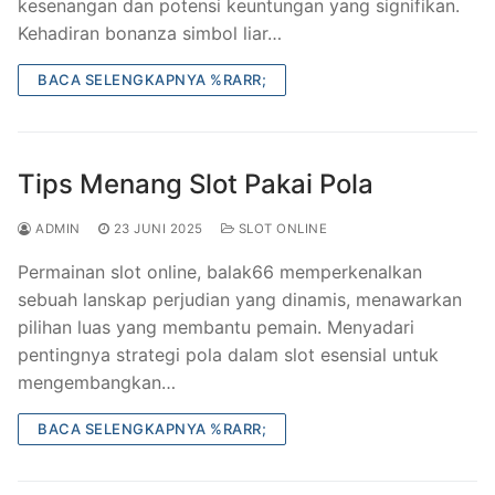
kesenangan dan potensi keuntungan yang signifikan.
Kehadiran bonanza simbol liar…
BACA SELENGKAPNYA %RARR;
Tips Menang Slot Pakai Pola
ADMIN
23 JUNI 2025
SLOT ONLINE
Permainan slot online, balak66 memperkenalkan
sebuah lanskap perjudian yang dinamis, menawarkan
pilihan luas yang membantu pemain. Menyadari
pentingnya strategi pola dalam slot esensial untuk
mengembangkan…
BACA SELENGKAPNYA %RARR;