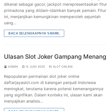
dikenal sebagai gacor, jackpot merepresentasikan fitur
primadona yang diidam-idamkan banyak pemain. Fitur
ini, menjanjikan kemungkinan memperoleh sejumlah
uang…
BACA SELENGKAPNYA %RARR;
Ulasan Slot Joker Gampang Menang
ADMIN
12 JUNI 2025
SLOT ONLINE
Kepopuleran permainan slot joker online
daftarjayaslot.com di kalangan penjudi Indonesia
meningkat, terutama karena potensi kemenangannya
yang signifikan. Dalam konteks ini, ulasan kami akan
menyajikan analisis…