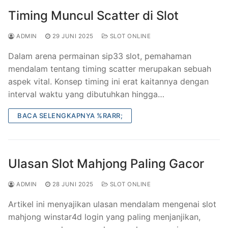
Timing Muncul Scatter di Slot
ADMIN
29 JUNI 2025
SLOT ONLINE
Dalam arena permainan sip33 slot, pemahaman
mendalam tentang timing scatter merupakan sebuah
aspek vital. Konsep timing ini erat kaitannya dengan
interval waktu yang dibutuhkan hingga…
BACA SELENGKAPNYA %RARR;
Ulasan Slot Mahjong Paling Gacor
ADMIN
28 JUNI 2025
SLOT ONLINE
Artikel ini menyajikan ulasan mendalam mengenai slot
mahjong winstar4d login yang paling menjanjikan,