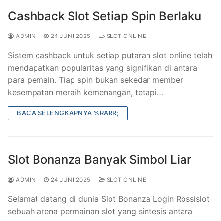
Cashback Slot Setiap Spin Berlaku
ADMIN
24 JUNI 2025
SLOT ONLINE
Sistem cashback untuk setiap putaran slot online telah
mendapatkan popularitas yang signifikan di antara
para pemain. Tiap spin bukan sekedar memberi
kesempatan meraih kemenangan, tetapi…
BACA SELENGKAPNYA %RARR;
Slot Bonanza Banyak Simbol Liar
ADMIN
24 JUNI 2025
SLOT ONLINE
Selamat datang di dunia Slot Bonanza Login Rossislot
sebuah arena permainan slot yang sintesis antara