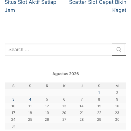
pos
Previous
Next
Situs Slot Aktif Setiap
Scatter Slot Cepat Bikin
post:
post:
Jam
Kaget
Cari:
Agustus 2026
S
S
R
K
J
S
M
1
2
3
4
5
6
7
8
9
10
11
12
13
14
15
16
17
18
19
20
21
22
23
24
25
26
27
28
29
30
31