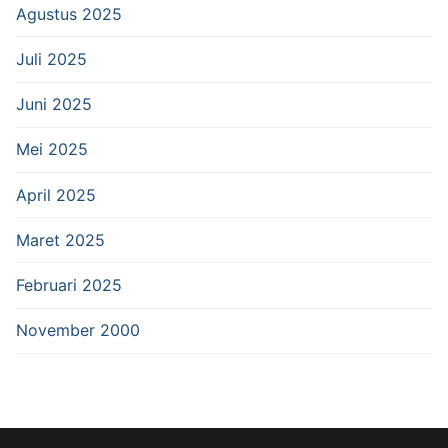
Agustus 2025
Juli 2025
Juni 2025
Mei 2025
April 2025
Maret 2025
Februari 2025
November 2000