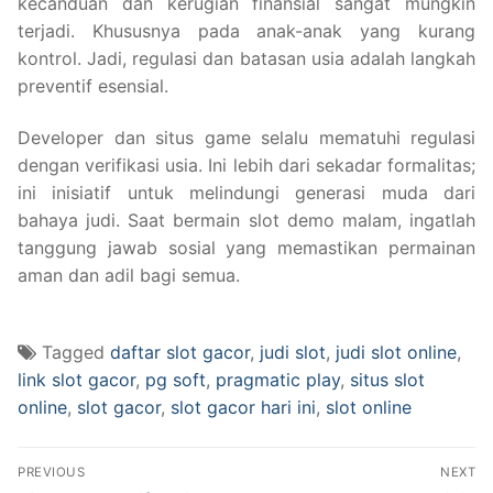
kecanduan dan kerugian finansial sangat mungkin
terjadi. Khususnya pada anak-anak yang kurang
kontrol. Jadi, regulasi dan batasan usia adalah langkah
preventif esensial.
Developer dan situs game selalu mematuhi regulasi
dengan verifikasi usia. Ini lebih dari sekadar formalitas;
ini inisiatif untuk melindungi generasi muda dari
bahaya judi. Saat bermain slot demo malam, ingatlah
tanggung jawab sosial yang memastikan permainan
aman dan adil bagi semua.
Tagged
daftar slot gacor
,
judi slot
,
judi slot online
,
link slot gacor
,
pg soft
,
pragmatic play
,
situs slot
online
,
slot gacor
,
slot gacor hari ini
,
slot online
Navigasi
PREVIOUS
NEXT