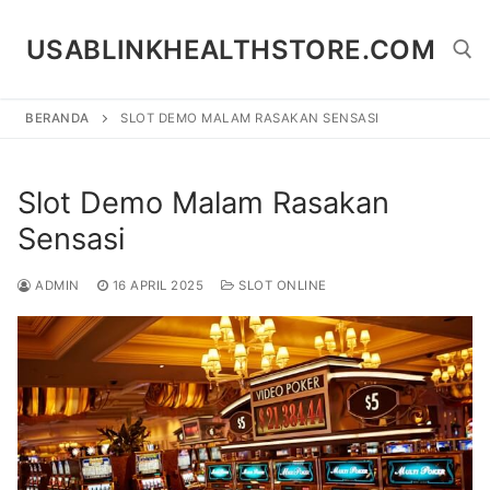
Lompat
ke
USABLINKHEALTHSTORE.COM
konten
BERANDA
SLOT DEMO MALAM RASAKAN SENSASI
Cari:
Slot Demo Malam Rasakan
Sensasi
ADMIN
16 APRIL 2025
SLOT ONLINE