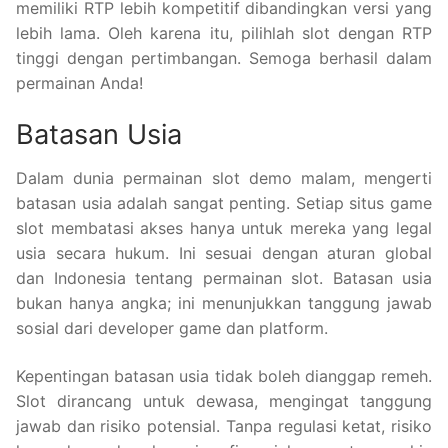
memiliki RTP lebih kompetitif dibandingkan versi yang
lebih lama. Oleh karena itu, pilihlah slot dengan RTP
tinggi dengan pertimbangan. Semoga berhasil dalam
permainan Anda!
Batasan Usia
Dalam dunia permainan slot demo malam, mengerti
batasan usia adalah sangat penting. Setiap situs game
slot membatasi akses hanya untuk mereka yang legal
usia secara hukum. Ini sesuai dengan aturan global
dan Indonesia tentang permainan slot. Batasan usia
bukan hanya angka; ini menunjukkan tanggung jawab
sosial dari developer game dan platform.
Kepentingan batasan usia tidak boleh dianggap remeh.
Slot dirancang untuk dewasa, mengingat tanggung
jawab dan risiko potensial. Tanpa regulasi ketat, risiko