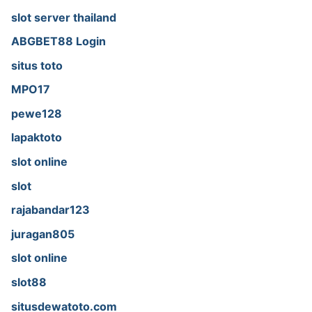
slot server thailand
ABGBET88 Login
situs toto
MPO17
pewe128
lapaktoto
slot online
slot
rajabandar123
juragan805
slot online
slot88
situsdewatoto.com