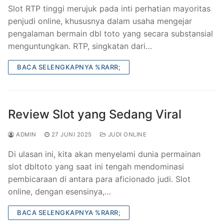
Slot RTP tinggi merujuk pada inti perhatian mayoritas
penjudi online, khususnya dalam usaha mengejar
pengalaman bermain dbl toto yang secara substansial
menguntungkan. RTP, singkatan dari…
BACA SELENGKAPNYA %RARR;
Review Slot yang Sedang Viral
ADMIN
27 JUNI 2025
JUDI ONLINE
Di ulasan ini, kita akan menyelami dunia permainan
slot dbltoto yang saat ini tengah mendominasi
pembicaraan di antara para aficionado judi. Slot
online, dengan esensinya,…
BACA SELENGKAPNYA %RARR;