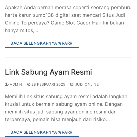
Apakah Anda pernah merasa seperti seorang pemburu
harta karun sumo138 digital saat mencari Situs Judi
Online Terpercaya? Game Slot Gacor Hari Ini bukan
hanya mitos,…
BACA SELENGKAPNYA %RARR;
Link Sabung Ayam Resmi
ADMIN
28 FEBRUARI 2025
JUDI ONLINE
Memilih link situs sabung ayam resmi adalah langkah
krusial untuk bermain sabung ayam online. Dengan
memilih situs judi sabung ayam online resmi dan
terpercaya, pemain bisa menjauh dari risiko…
BACA SELENGKAPNYA %RARR;