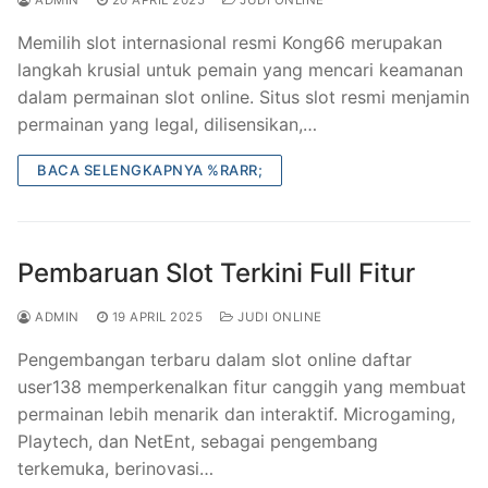
Memilih slot internasional resmi Kong66 merupakan
langkah krusial untuk pemain yang mencari keamanan
dalam permainan slot online. Situs slot resmi menjamin
permainan yang legal, dilisensikan,…
BACA SELENGKAPNYA %RARR;
Pembaruan Slot Terkini Full Fitur
ADMIN
19 APRIL 2025
JUDI ONLINE
Pengembangan terbaru dalam slot online daftar
user138 memperkenalkan fitur canggih yang membuat
permainan lebih menarik dan interaktif. Microgaming,
Playtech, dan NetEnt, sebagai pengembang
terkemuka, berinovasi…