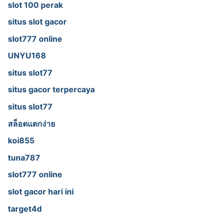
slot 100 perak
situs slot gacor
slot777 online
UNYU168
situs slot77
situs gacor terpercaya
situs slot77
สล็อตแตกง่าย
koi855
tuna787
slot777 online
slot gacor hari ini
target4d