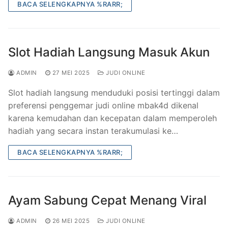
BACA SELENGKAPNYA %RARR;
Slot Hadiah Langsung Masuk Akun
ADMIN
27 MEI 2025
JUDI ONLINE
Slot hadiah langsung menduduki posisi tertinggi dalam
preferensi penggemar judi online mbak4d dikenal
karena kemudahan dan kecepatan dalam memperoleh
hadiah yang secara instan terakumulasi ke…
BACA SELENGKAPNYA %RARR;
Ayam Sabung Cepat Menang Viral
ADMIN
26 MEI 2025
JUDI ONLINE