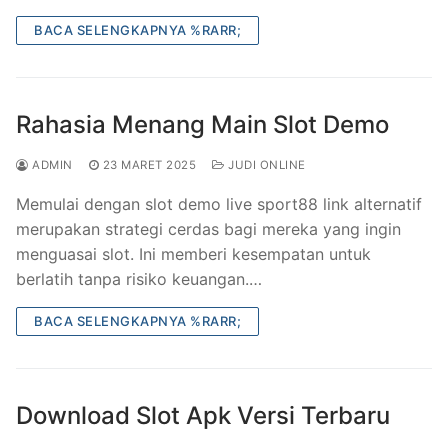
BACA SELENGKAPNYA %RARR;
Rahasia Menang Main Slot Demo
ADMIN
23 MARET 2025
JUDI ONLINE
Memulai dengan slot demo live sport88 link alternatif
merupakan strategi cerdas bagi mereka yang ingin
menguasai slot. Ini memberi kesempatan untuk
berlatih tanpa risiko keuangan.…
BACA SELENGKAPNYA %RARR;
Download Slot Apk Versi Terbaru