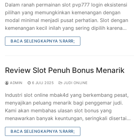
Dalam ranah permainan slot pvp777 login eksistensi
pilihan yang memungkinkan kemenangan dengan
modal minimal menjadi pusat perhatian. Slot dengan
kemenangan kecil inilah yang sering dipilih karena…
BACA SELENGKAPNYA %RARR;
Review Slot Penuh Bonus Menarik
ADMIN
6 JULI 2025
JUDI ONLINE
Industri slot online mbak4d yang berkembang pesat,
menyajikan peluang menarik bagi penggemar judi.
Kami akan membahas ulasan slot bonus yang
menawarkan banyak keuntungan, seringkali disertai…
BACA SELENGKAPNYA %RARR;