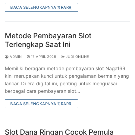
BACA SELENGKAPNYA %RARR;
Metode Pembayaran Slot
Terlengkap Saat Ini
ADMIN
17 APRIL 2025
JUDI ONLINE
Memiliki beragam metode pembayaran slot Naga169
kini merupakan kunci untuk pengalaman bermain yang
lancar. Di era digital ini, penting untuk menguasai
berbagai cara pembayaran slot…
BACA SELENGKAPNYA %RARR;
Slot Dana Ringan Cocok Pemula