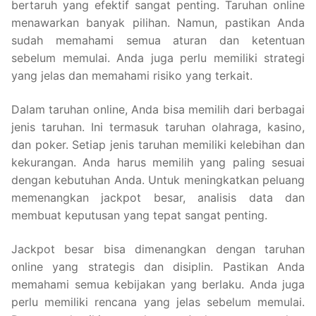
bertaruh yang efektif sangat penting. Taruhan online
menawarkan banyak pilihan. Namun, pastikan Anda
sudah memahami semua aturan dan ketentuan
sebelum memulai. Anda juga perlu memiliki strategi
yang jelas dan memahami risiko yang terkait.
Dalam taruhan online, Anda bisa memilih dari berbagai
jenis taruhan. Ini termasuk taruhan olahraga, kasino,
dan poker. Setiap jenis taruhan memiliki kelebihan dan
kekurangan. Anda harus memilih yang paling sesuai
dengan kebutuhan Anda. Untuk meningkatkan peluang
memenangkan jackpot besar, analisis data dan
membuat keputusan yang tepat sangat penting.
Jackpot besar bisa dimenangkan dengan taruhan
online yang strategis dan disiplin. Pastikan Anda
memahami semua kebijakan yang berlaku. Anda juga
perlu memiliki rencana yang jelas sebelum memulai.