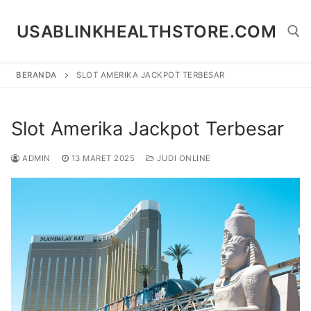
Lompat
ke
USABLINKHEALTHSTORE.COM
konten
BERANDA
SLOT AMERIKA JACKPOT TERBESAR
Cari:
Slot Amerika Jackpot Terbesar
ADMIN
13 MARET 2025
JUDI ONLINE