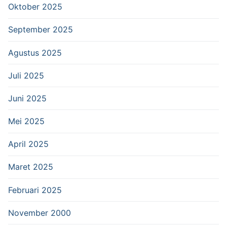
Oktober 2025
September 2025
Agustus 2025
Juli 2025
Juni 2025
Mei 2025
April 2025
Maret 2025
Februari 2025
November 2000