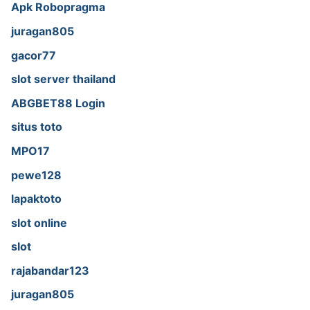
Apk Robopragma
juragan805
gacor77
slot server thailand
ABGBET88 Login
situs toto
MPO17
pewe128
lapaktoto
slot online
slot
rajabandar123
juragan805