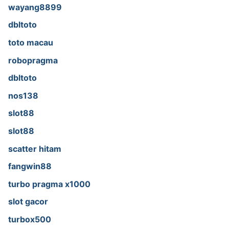
wayang8899
dbltoto
toto macau
robopragma
dbltoto
nos138
slot88
slot88
scatter hitam
fangwin88
turbo pragma x1000
slot gacor
turbox500