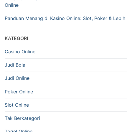
Online
Panduan Menang di Kasino Online: Slot, Poker & Lebih
KATEGORI
Casino Online
Judi Bola
Judi Online
Poker Online
Slot Online
Tak Berkategori
Togel Online