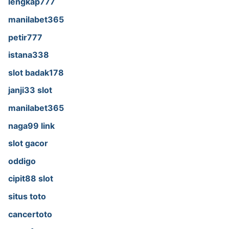
lengkap777
manilabet365
petir777
istana338
slot badak178
janji33 slot
manilabet365
naga99 link
slot gacor
oddigo
cipit88 slot
situs toto
cancertoto