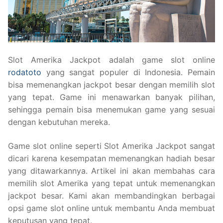
Slot Amerika Jackpot adalah game slot online
rodatoto
yang sangat populer di Indonesia. Pemain
bisa memenangkan jackpot besar dengan memilih slot
yang tepat. Game ini menawarkan banyak pilihan,
sehingga pemain bisa menemukan game yang sesuai
dengan kebutuhan mereka.
Game slot online seperti Slot Amerika Jackpot sangat
dicari karena kesempatan memenangkan hadiah besar
yang ditawarkannya. Artikel ini akan membahas cara
memilih slot Amerika yang tepat untuk memenangkan
jackpot besar. Kami akan membandingkan berbagai
opsi game slot online untuk membantu Anda membuat
keputusan yang tepat.