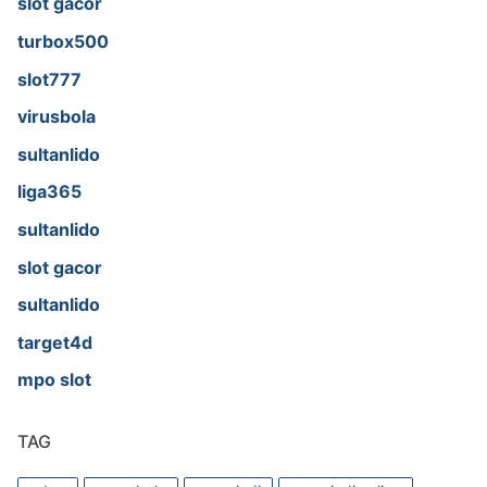
slot gacor
turbox500
slot777
virusbola
sultanlido
liga365
sultanlido
slot gacor
sultanlido
target4d
mpo slot
TAG