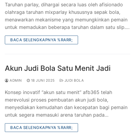
Taruhan parlay, dihargai secara luas oleh afisionado
olahraga taruhan mixparlay khususnya sepak bola,
menawarkan mekanisme yang memungkinkan pemain
untuk memadukan beberapa taruhan dalam satu slip.…
BACA SELENGKAPNYA %RARR;
Akun Judi Bola Satu Menit Jadi
ADMIN
18 JUNI 2025
JUDI BOLA
Konsep inovatif “akun satu menit” afb365 telah
merevolusi proses pembuatan akun judi bola,
menyediakan kemudahan dan kecepatan bagi pemain
untuk segera memasuki arena taruhan pada…
BACA SELENGKAPNYA %RARR;