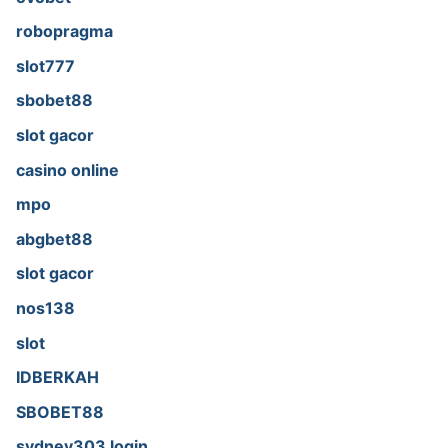
robopragma
slot777
sbobet88
slot gacor
casino online
mpo
abgbet88
slot gacor
nos138
slot
IDBERKAH
SBOBET88
sydney303 login