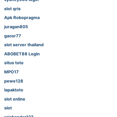
slot qris
Apk Robopragma
juragan805
gacor77
slot server thailand
ABGBET88 Login
situs toto
MPO17
pewe128
lapaktoto
slot online
slot