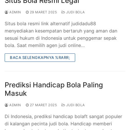
Situs Bola Resmi Legal
ADMIN
29 MARET 2025
JUDI BOLA
Situs bola resmi link alternatif judidadu88
menyediakan kesempatan bertaruh yang aman dan
sesuai hukum di Indonesia untuk penggemar sepak
bola. Saat memilih agen judi online…
BACA SELENGKAPNYA %RARR;
Prediksi Handicap Bola Paling
Masuk
ADMIN
27 MARET 2025
JUDI BOLA
Di Indonesia, prediksi handicap bolaft sangat populer
di kalangan pecinta judi bola. Handicap memberi