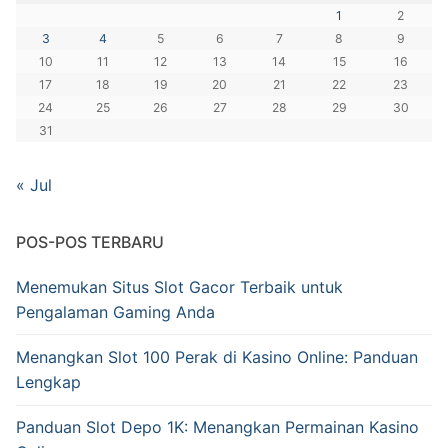
1
2
3
4
5
6
7
8
9
10
11
12
13
14
15
16
17
18
19
20
21
22
23
24
25
26
27
28
29
30
31
« Jul
POS-POS TERBARU
Menemukan Situs Slot Gacor Terbaik untuk
Pengalaman Gaming Anda
Menangkan Slot 100 Perak di Kasino Online: Panduan
Lengkap
Panduan Slot Depo 1K: Menangkan Permainan Kasino