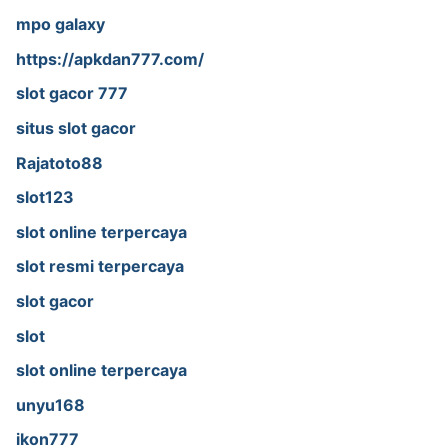
mpo galaxy
https://apkdan777.com/
slot gacor 777
situs slot gacor
Rajatoto88
slot123
slot online terpercaya
slot resmi terpercaya
slot gacor
slot
slot online terpercaya
unyu168
ikon777