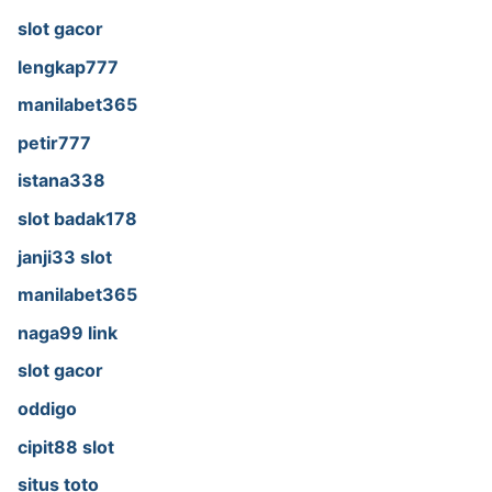
slot gacor
lengkap777
manilabet365
petir777
istana338
slot badak178
janji33 slot
manilabet365
naga99 link
slot gacor
oddigo
cipit88 slot
situs toto