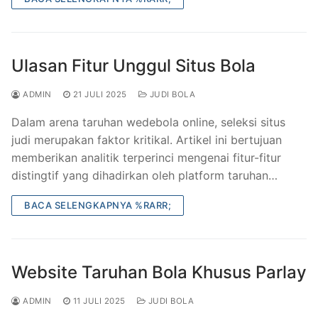
Ulasan Fitur Unggul Situs Bola
ADMIN
21 JULI 2025
JUDI BOLA
Dalam arena taruhan wedebola online, seleksi situs
judi merupakan faktor kritikal. Artikel ini bertujuan
memberikan analitik terperinci mengenai fitur-fitur
distingtif yang dihadirkan oleh platform taruhan…
BACA SELENGKAPNYA %RARR;
Website Taruhan Bola Khusus Parlay
ADMIN
11 JULI 2025
JUDI BOLA