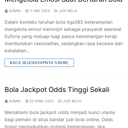
ADMIN
17 MEI 2025
JUDI BOLA
Dalam konteks taruhan bola liga365 keterampilan
mengelola emosi menonjol sebagai prasyarat esensial.
Euforia yang meluap-luap pasca kemenangan kerap
membutakan rasionalitas, sedangkan rasa kecewa dari
kekalahan…
BACA SELENGKAPNYA %RARR;
Bola Jackpot Odds Tinggi Sekali
ADMIN
22 APRIL 2025
JUDI BOLA
Memahami bola jackpot odds menjadi kunci utama
bagi pemain di situs bandar judi bola online. Odds
tinggi meningkatkan potensi kemenangan, jika