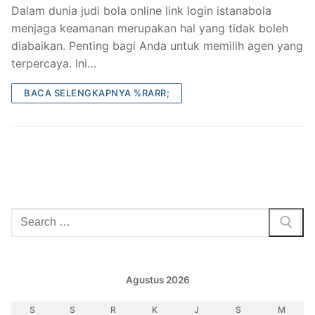
Dalam dunia judi bola online link login istanabola
menjaga keamanan merupakan hal yang tidak boleh
diabaikan. Penting bagi Anda untuk memilih agen yang
terpercaya. Ini…
BACA SELENGKAPNYA %RARR;
Cari:
Agustus 2026
S
S
R
K
J
S
M