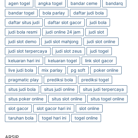
agen togel
angka togel
bandar ceme
bandarq
bandar togel
bola parlay
daftar judi bola
daftar situs judi
daftar slot gacor
judi bola
judi bola resmi
judi online 24 jam
judi slot
judi slot demo
judi slot mahjong
judi slot online
judi slot terpercaya
judi slot zeus
judi togel
keluaran hari ini
keluaran togel
link slot gacor
live judi bola
mix parlay
pg soft
poker online
pragmatic play
prediksi bola
prediksi togel
situs judi bola
situs judi online
situs judi terpercaya
situs poker online
situs slot online
situs togel online
slot gacor
slot gacor hari ini
slot online
taruhan bola
togel hari ini
togel online
ARSIP