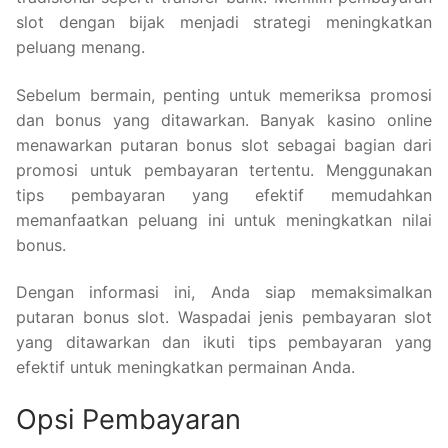
slot dengan bijak menjadi strategi meningkatkan
peluang menang.
Sebelum bermain, penting untuk memeriksa promosi
dan bonus yang ditawarkan. Banyak kasino online
menawarkan putaran bonus slot sebagai bagian dari
promosi untuk pembayaran tertentu. Menggunakan
tips pembayaran yang efektif memudahkan
memanfaatkan peluang ini untuk meningkatkan nilai
bonus.
Dengan informasi ini, Anda siap memaksimalkan
putaran bonus slot. Waspadai jenis pembayaran slot
yang ditawarkan dan ikuti tips pembayaran yang
efektif untuk meningkatkan permainan Anda.
Opsi Pembayaran