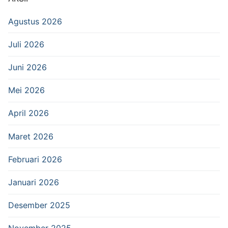
Agustus 2026
Juli 2026
Juni 2026
Mei 2026
April 2026
Maret 2026
Februari 2026
Januari 2026
Desember 2025