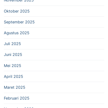
November 2025
Oktober 2025
September 2025
Agustus 2025
Juli 2025
Juni 2025
Mei 2025
April 2025
Maret 2025
Februari 2025