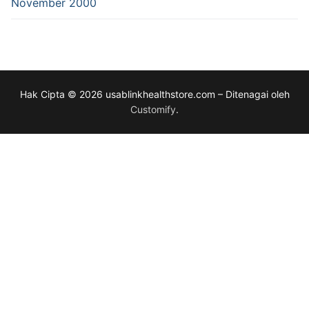
November 2000
Hak Cipta © 2026 usablinkhealthstore.com – Ditenagai oleh
Customify
.