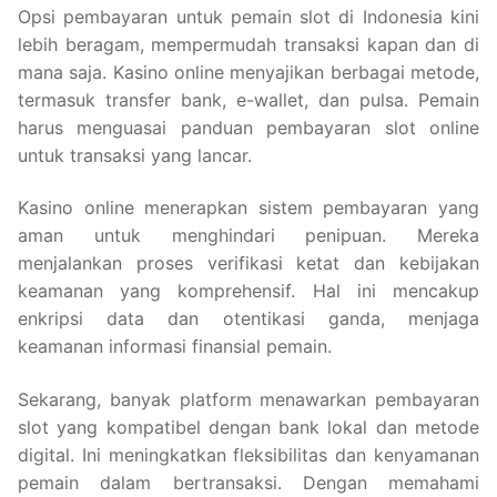
Opsi pembayaran untuk pemain slot di Indonesia kini
lebih beragam, mempermudah transaksi kapan dan di
mana saja. Kasino online menyajikan berbagai metode,
termasuk transfer bank, e-wallet, dan pulsa. Pemain
harus menguasai panduan pembayaran slot online
untuk transaksi yang lancar.
Kasino online menerapkan sistem pembayaran yang
aman untuk menghindari penipuan. Mereka
menjalankan proses verifikasi ketat dan kebijakan
keamanan yang komprehensif. Hal ini mencakup
enkripsi data dan otentikasi ganda, menjaga
keamanan informasi finansial pemain.
Sekarang, banyak platform menawarkan pembayaran
slot yang kompatibel dengan bank lokal dan metode
digital. Ini meningkatkan fleksibilitas dan kenyamanan
pemain dalam bertransaksi. Dengan memahami