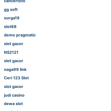
cancertoto
gg soft
surga19
slot88
demo pragmatic
slot gacor
NS2121
slot gacor
naga99 link
Ceri 123 Slot
slot gacor
judi casino
dewa slot