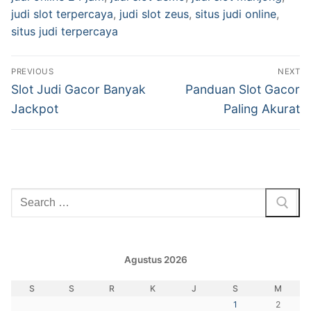
judi slot terpercaya
,
judi slot zeus
,
situs judi online
,
situs judi terpercaya
Navigasi
PREVIOUS
NEXT
pos
Previous
Next
Slot Judi Gacor Banyak
Panduan Slot Gacor
post:
post:
Jackpot
Paling Akurat
Cari:
Agustus 2026
S
S
R
K
J
S
M
1
2