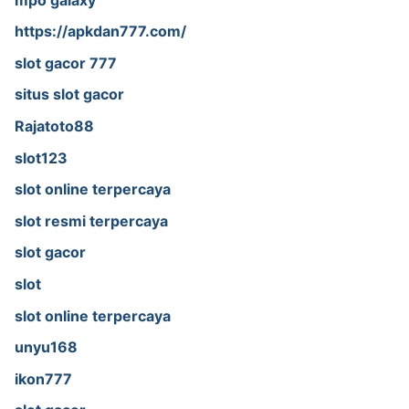
https://apkdan777.com/
slot gacor 777
situs slot gacor
Rajatoto88
slot123
slot online terpercaya
slot resmi terpercaya
slot gacor
slot
slot online terpercaya
unyu168
ikon777