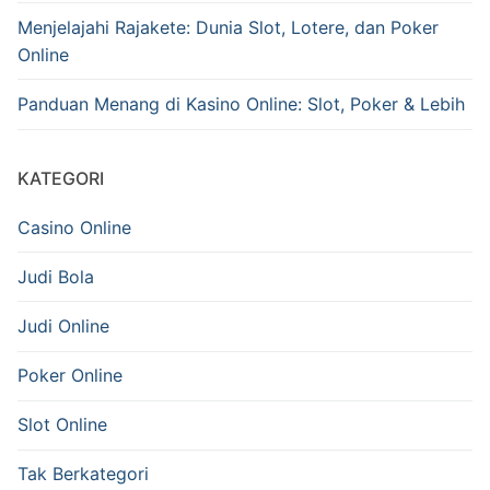
Menjelajahi Rajakete: Dunia Slot, Lotere, dan Poker
Online
Panduan Menang di Kasino Online: Slot, Poker & Lebih
KATEGORI
Casino Online
Judi Bola
Judi Online
Poker Online
Slot Online
Tak Berkategori