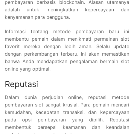
pembayaran berbasis blockchain. Alasan utamanya
adalah untuk meningkatkan kepercayaan dan
kenyamanan para pengguna.
Informasi tentang metode pembayaran baru ini
membantu pemain dalam menikmati permainan slot
favorit mereka dengan lebih aman. Selalu update
dengan perkembangan terbaru. Ini akan memastikan
bahwa Anda mendapatkan pengalaman bermain slot
online yang optimal.
Reputasi
Dalam dunia perjudian online, reputasi metode
pembayaran slot sangat krusial. Para pemain mencari
kemudahan, kecepatan transaksi, dan kepercayaan
pada opsi pembayaran yang dipilih. Reputasi
membentuk persepsi keamanan dan keandalan