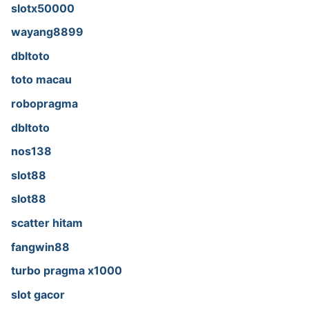
slotx50000
wayang8899
dbltoto
toto macau
robopragma
dbltoto
nos138
slot88
slot88
scatter hitam
fangwin88
turbo pragma x1000
slot gacor