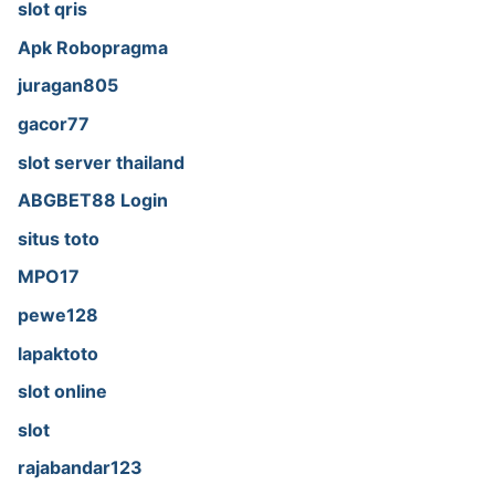
slot qris
Apk Robopragma
juragan805
gacor77
slot server thailand
ABGBET88 Login
situs toto
MPO17
pewe128
lapaktoto
slot online
slot
rajabandar123