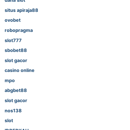
dana slot
situs apiraja88
ovobet
robopragma
slot777
sbobet88
slot gacor
casino online
mpo
abgbet88
slot gacor
nos138
slot