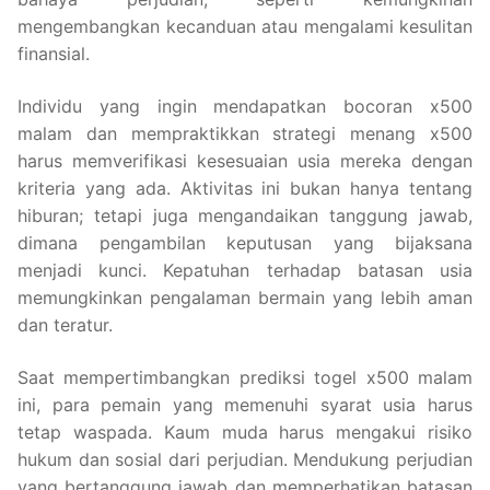
mengembangkan kecanduan atau mengalami kesulitan
finansial.
Individu yang ingin mendapatkan bocoran x500
malam dan mempraktikkan strategi menang x500
harus memverifikasi kesesuaian usia mereka dengan
kriteria yang ada. Aktivitas ini bukan hanya tentang
hiburan; tetapi juga mengandaikan tanggung jawab,
dimana pengambilan keputusan yang bijaksana
menjadi kunci. Kepatuhan terhadap batasan usia
memungkinkan pengalaman bermain yang lebih aman
dan teratur.
Saat mempertimbangkan prediksi togel x500 malam
ini, para pemain yang memenuhi syarat usia harus
tetap waspada. Kaum muda harus mengakui risiko
hukum dan sosial dari perjudian. Mendukung perjudian
yang bertanggung jawab dan memperhatikan batasan