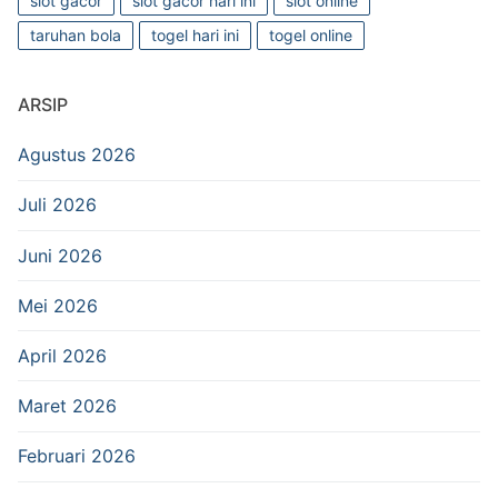
slot gacor
slot gacor hari ini
slot online
taruhan bola
togel hari ini
togel online
ARSIP
Agustus 2026
Juli 2026
Juni 2026
Mei 2026
April 2026
Maret 2026
Februari 2026