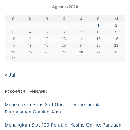
Agustus 2026
S
S
R
K
J
S
M
1
2
3
4
5
6
7
8
9
10
11
12
13
14
15
16
17
18
19
20
21
22
23
24
25
26
27
28
29
30
31
« Jul
POS-POS TERBARU
Menemukan Situs Slot Gacor Terbaik untuk
Pengalaman Gaming Anda
Menangkan Slot 100 Perak di Kasino Online: Panduan