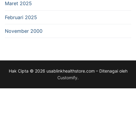
Maret 2025
Februari 2025
November 2000
Hak Cipta © 2026 usablinkhealthstore.com – Ditenagai oleh
Customify
.