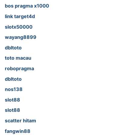
bos pragma x1000
link target4d
slotx50000
wayang8899
dbltoto
toto macau
robopragma
dbltoto
nos138
slot88
slot88
scatter hitam
fangwin88