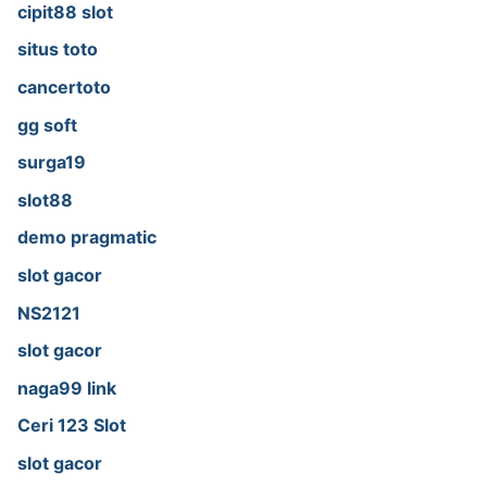
cipit88 slot
situs toto
cancertoto
gg soft
surga19
slot88
demo pragmatic
slot gacor
NS2121
slot gacor
naga99 link
Ceri 123 Slot
slot gacor