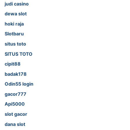
judi casino
dewa slot
hoki raja
Slotbaru
situs toto
SITUS TOTO
cipit88
badak178
Odin55 login
gacor777
Api5000
slot gacor
dana slot