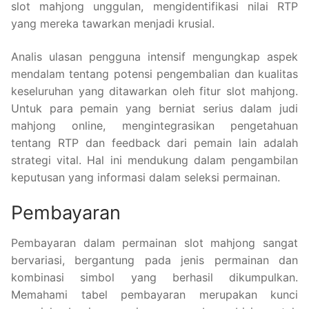
slot mahjong unggulan, mengidentifikasi nilai RTP
yang mereka tawarkan menjadi krusial.
Analis ulasan pengguna intensif mengungkap aspek
mendalam tentang potensi pengembalian dan kualitas
keseluruhan yang ditawarkan oleh fitur slot mahjong.
Untuk para pemain yang berniat serius dalam judi
mahjong online, mengintegrasikan pengetahuan
tentang RTP dan feedback dari pemain lain adalah
strategi vital. Hal ini mendukung dalam pengambilan
keputusan yang informasi dalam seleksi permainan.
Pembayaran
Pembayaran dalam permainan slot mahjong sangat
bervariasi, bergantung pada jenis permainan dan
kombinasi simbol yang berhasil dikumpulkan.
Memahami tabel pembayaran merupakan kunci