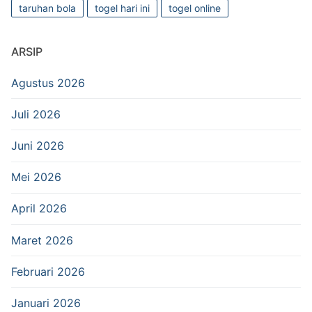
taruhan bola
togel hari ini
togel online
ARSIP
Agustus 2026
Juli 2026
Juni 2026
Mei 2026
April 2026
Maret 2026
Februari 2026
Januari 2026