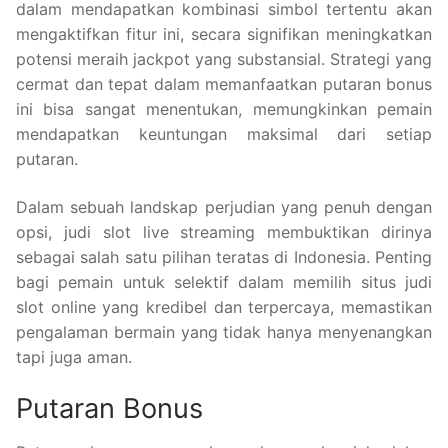
dalam mendapatkan kombinasi simbol tertentu akan
mengaktifkan fitur ini, secara signifikan meningkatkan
potensi meraih jackpot yang substansial. Strategi yang
cermat dan tepat dalam memanfaatkan putaran bonus
ini bisa sangat menentukan, memungkinkan pemain
mendapatkan keuntungan maksimal dari setiap
putaran.
Dalam sebuah landskap perjudian yang penuh dengan
opsi, judi slot live streaming membuktikan dirinya
sebagai salah satu pilihan teratas di Indonesia. Penting
bagi pemain untuk selektif dalam memilih situs judi
slot online yang kredibel dan terpercaya, memastikan
pengalaman bermain yang tidak hanya menyenangkan
tapi juga aman.
Putaran Bonus