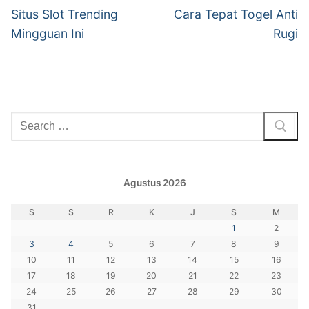
pos
Previous
Next
Situs Slot Trending
Cara Tepat Togel Anti
post:
post:
Mingguan Ini
Rugi
Cari:
Agustus 2026
S
S
R
K
J
S
M
1
2
3
4
5
6
7
8
9
10
11
12
13
14
15
16
17
18
19
20
21
22
23
24
25
26
27
28
29
30
31