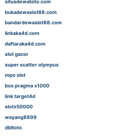
situsdewatoto.com
bukadewaslot88.com
bandardewaslot88.com
linkaka4d.com
daftaraka4d.com
slot gacor
super scatter olympus
mpo slot
bos pragma x1000
link target4d
slotx50000
wayang8899
dbltoto