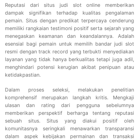
Reputasi dari situs judi slot online memberikan
dampak signifikan terhadap kualitas pengalaman
pemain. Situs dengan predikat terpercaya cenderung
memiliki rangkaian testimoni positif serta sejarah yang
menegaskan keamanan dan keandalannya. Adalah
esensial bagi pemain untuk memilih bandar judi slot
resmi dengan track record yang terbukti menyediakan
layanan yang tidak hanya berkualitas tetapi juga adil,
menghindari potensi kerugian akibat penipuan atau
ketidakpastian.
Dalam proses seleksi, melakukan penelitian
komprehensif merupakan langkah kritis. Mengkaji
ulasan dan rating dari pengguna sebelumnya
memberikan perspektif berharga tentang reputasi
sebuah situs. Situs yang diakui positif oleh
komunitasnya seringkali menawarkan transparansi
dalam aspek kebijakan permainan dan transaksi