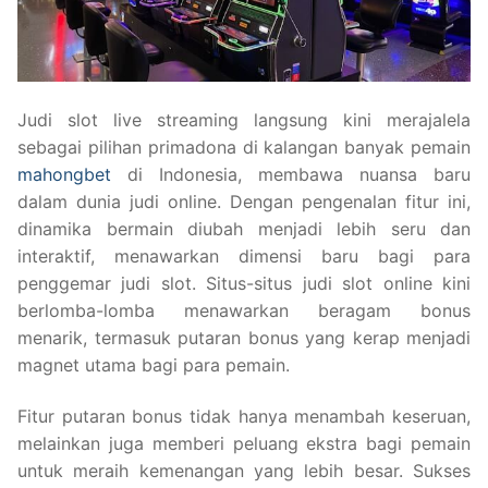
Judi slot live streaming langsung kini merajalela
sebagai pilihan primadona di kalangan banyak pemain
mahongbet
di Indonesia, membawa nuansa baru
dalam dunia judi online. Dengan pengenalan fitur ini,
dinamika bermain diubah menjadi lebih seru dan
interaktif, menawarkan dimensi baru bagi para
penggemar judi slot. Situs-situs judi slot online kini
berlomba-lomba menawarkan beragam bonus
menarik, termasuk putaran bonus yang kerap menjadi
magnet utama bagi para pemain.
Fitur putaran bonus tidak hanya menambah keseruan,
melainkan juga memberi peluang ekstra bagi pemain
untuk meraih kemenangan yang lebih besar. Sukses