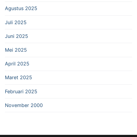
Agustus 2025
Juli 2025
Juni 2025
Mei 2025
April 2025
Maret 2025
Februari 2025
November 2000