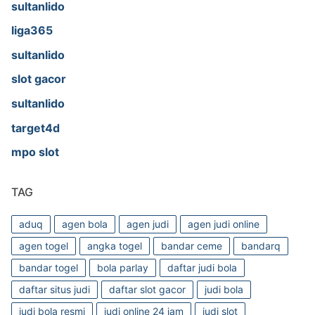
sultanlido
liga365
sultanlido
slot gacor
sultanlido
target4d
mpo slot
TAG
aduq
agen bola
agen judi
agen judi online
agen togel
angka togel
bandar ceme
bandarq
bandar togel
bola parlay
daftar judi bola
daftar situs judi
daftar slot gacor
judi bola
judi bola resmi
judi online 24 jam
judi slot