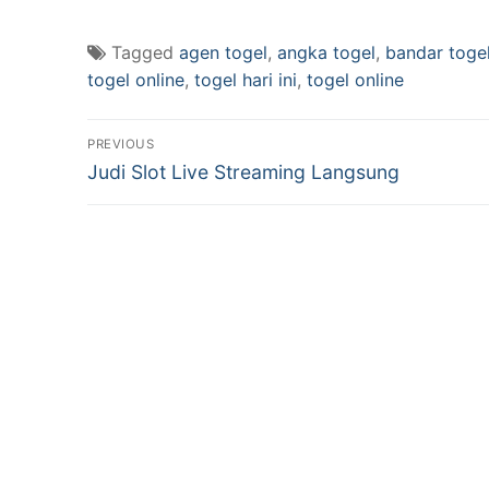
Tagged
agen togel
,
angka togel
,
bandar toge
togel online
,
togel hari ini
,
togel online
Navigasi
PREVIOUS
Previous
pos
Judi Slot Live Streaming Langsung
post: