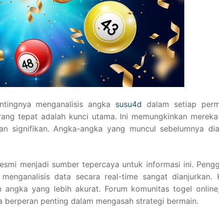
ntingnya menganalisis angka
susu4d
dalam setiap perm
ang tepat adalah kunci utama. Ini memungkinkan mereka
 signifikan. Angka-angka yang muncul sebelumnya dian
resmi menjadi sumber tepercaya untuk informasi ini. Peng
enganalisis data secara real-time sangat dianjurkan. H
ngka yang lebih akurat. Forum komunitas togel online
ga berperan penting dalam mengasah strategi bermain.