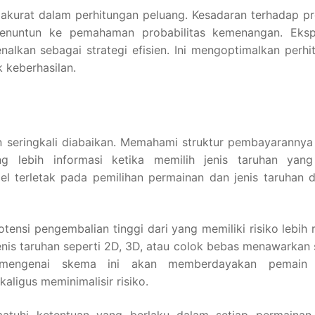
 akurat dalam perhitungan peluang. Kesadaran terhadap pr
menuntun ke pemahaman probabilitas kemenangan. Ekspl
enalkan sebagai strategi efisien. Ini mengoptimalkan perhi
 keberhasilan.
n seringkali diabaikan. Memahami struktur pembayarannya
lebih informasi ketika memilih jenis taruhan yang
l terletak pada pemilihan permainan dan jenis taruhan 
nsi pengembalian tinggi dari yang memiliki risiko lebih 
 jenis taruhan seperti 2D, 3D, atau colok bebas menawarkan
mengenai skema ini akan memberdayakan pemain 
ligus meminimalisir risiko.
atuhi ketentuan yang berlaku dalam setiap permainan