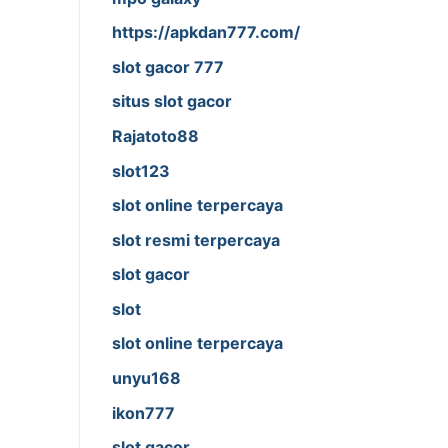
https://apkdan777.com/
slot gacor 777
situs slot gacor
Rajatoto88
slot123
slot online terpercaya
slot resmi terpercaya
slot gacor
slot
slot online terpercaya
unyu168
ikon777
slot gacor