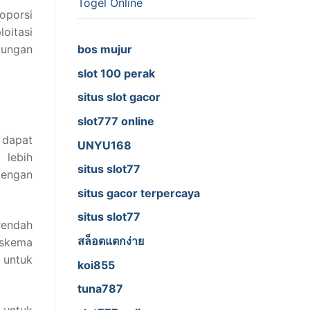
Togel Online
oporsi
oitasi
bos mujur
tungan
slot 100 perak
situs slot gacor
slot777 online
 dapat
UNYU168
 lebih
situs slot77
dengan
situs gacor terpercaya
situs slot77
rendah
สล็อตแตกง่าย
 skema
untuk
koi855
tuna787
 untuk