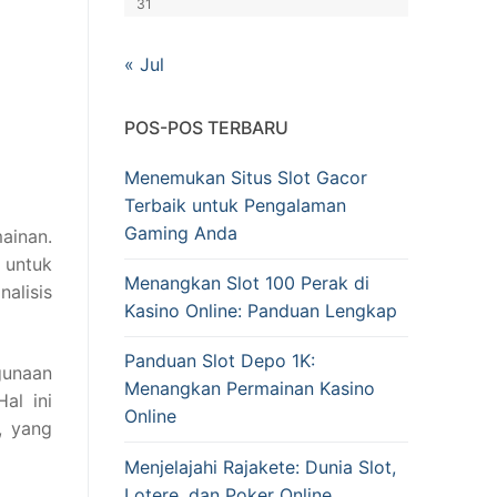
31
« Jul
POS-POS TERBARU
Menemukan Situs Slot Gacor
Terbaik untuk Pengalaman
Gaming Anda
ainan.
 untuk
Menangkan Slot 100 Perak di
alisis
Kasino Online: Panduan Lengkap
Panduan Slot Depo 1K:
gunaan
Menangkan Permainan Kasino
al ini
Online
, yang
Menjelajahi Rajakete: Dunia Slot,
Lotere, dan Poker Online