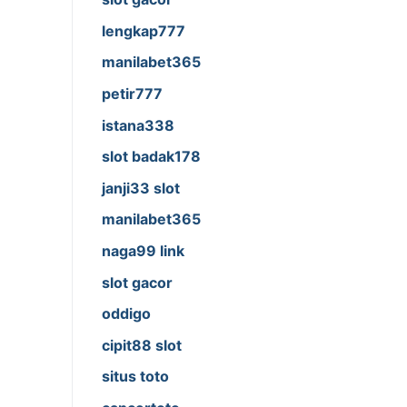
lengkap777
manilabet365
petir777
istana338
slot badak178
janji33 slot
manilabet365
naga99 link
slot gacor
oddigo
cipit88 slot
situs toto