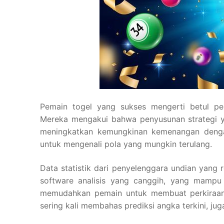
Pemain togel yang sukses mengerti betul pe
Mereka mengakui bahwa penyusunan strategi y
meningkatkan kemungkinan kemenangan dengan
untuk mengenali pola yang mungkin terulang.
Data statistik dari penyelenggara undian yang 
software analisis yang canggih, yang mampu m
memudahkan pemain untuk membuat perkiraan a
sering kali membahas prediksi angka terkini, ju