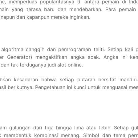
ine, memperluas popularitasnya di antara pemain di Indo
main yang terasa baru dan mendebarkan. Para pemain
manapun dan kapanpun mereka inginkan.
 algoritma canggih dan pemrograman teliti. Setiap kali 
 Generator) mengaktifkan angka acak. Angka ini ke
dan tak terduganya judi slot online.
an kesadaran bahwa setiap putaran bersifat mandiri.
l berikutnya. Pengetahuan ini kunci untuk menguasai mesi
gam gulungan dari tiga hingga lima atau lebih. Setiap gu
tuk membentuk kombinasi menang. Simbol dan tema per