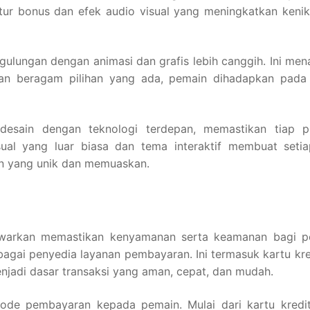
tur bonus dan efek audio visual yang meningkatkan keni
ulungan dengan animasi dan grafis lebih canggih. Ini me
an beragam pilihan yang ada, pemain dihadapkan pada 
desain dengan teknologi terdepan, memastikan tiap p
al yang luar biasa dan tema interaktif membuat setia
an yang unik dan memuaskan.
tawarkan memastikan kenyamanan serta keamanan bagi p
bagai penyedia layanan pembayaran. Ini termasuk kartu kred
enjadi dasar transaksi yang aman, cepat, dan mudah.
ode pembayaran kepada pemain. Mulai dari kartu kredi