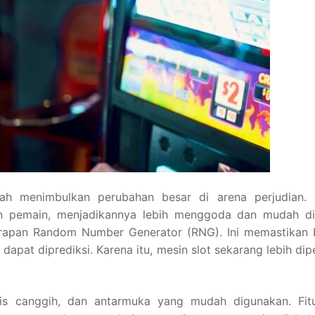
lah menimbulkan perubahan besar di arena perjudian. 
 pemain, menjadikannya lebih menggoda dan mudah di
erapan Random Number Generator (RNG). Ini memastikan
k dapat diprediksi. Karena itu, mesin slot sekarang lebih di
fis canggih, dan antarmuka yang mudah digunakan. Fitur