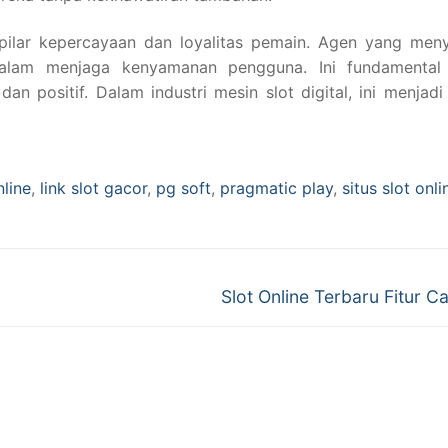
lar kepercayaan dan loyalitas pemain. Agen yang meny
dalam menjaga kenyamanan pengguna. Ini fundamental
positif. Dalam industri mesin slot digital, ini menjadi
nline
,
link slot gacor
,
pg soft
,
pragmatic play
,
situs slot onli
Next
Slot Online Terbaru Fitur C
post: