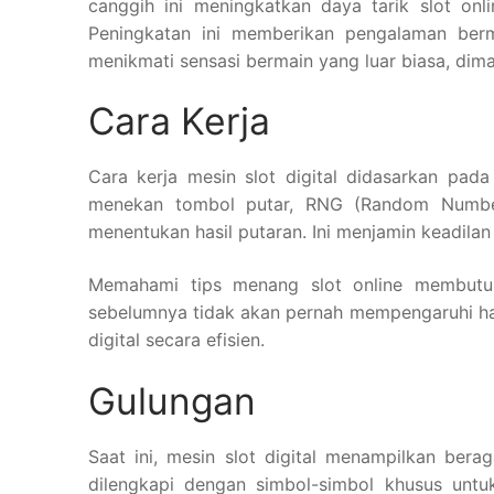
canggih ini meningkatkan daya tarik slot onl
Peningkatan ini memberikan pengalaman ber
menikmati sensasi bermain yang luar biasa, di
Cara Kerja
Cara kerja mesin slot digital didasarkan pada
menekan tombol putar, RNG (Random Number
menentukan hasil putaran. Ini menjamin keadilan 
Memahami tips menang slot online membutuhk
sebelumnya tidak akan pernah mempengaruhi hasi
digital secara efisien.
Gulungan
Saat ini, mesin slot digital menampilkan bera
dilengkapi dengan simbol-simbol khusus un