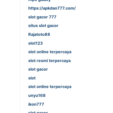
https://apkdan777.com/
slot gacor 777
situs slot gacor
Rajatoto88
slot123
slot online terpercaya
slot resmi terpercaya
slot gacor
slot
slot online terpercaya
unyu168
ikon777
slot gacor