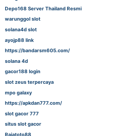
Depo168 Server Thailand Resmi
warunggol slot
solana4d slot
ayojp88 link
https://bandarsm605.com/
solana 4d
gacor188 login
slot zeus terpercaya
mpo galaxy
https://apkdan777.com/
slot gacor 777
situs slot gacor
Rajatoto88