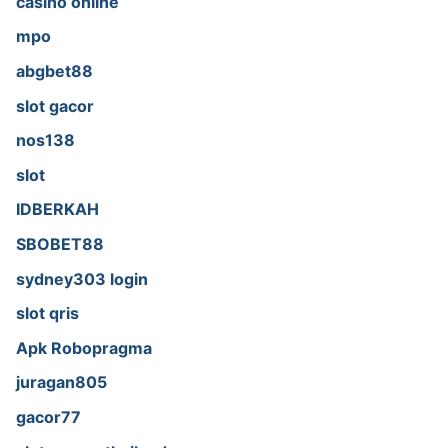
casino online
mpo
abgbet88
slot gacor
nos138
slot
IDBERKAH
SBOBET88
sydney303 login
slot qris
Apk Robopragma
juragan805
gacor77