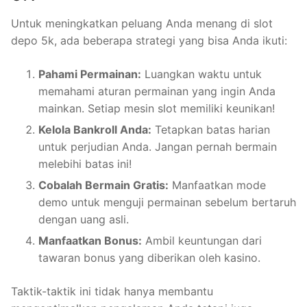
Untuk meningkatkan peluang Anda menang di slot
depo 5k, ada beberapa strategi yang bisa Anda ikuti:
Pahami Permainan:
Luangkan waktu untuk
memahami aturan permainan yang ingin Anda
mainkan. Setiap mesin slot memiliki keunikan!
Kelola Bankroll Anda:
Tetapkan batas harian
untuk perjudian Anda. Jangan pernah bermain
melebihi batas ini!
Cobalah Bermain Gratis:
Manfaatkan mode
demo untuk menguji permainan sebelum bertaruh
dengan uang asli.
Manfaatkan Bonus:
Ambil keuntungan dari
tawaran bonus yang diberikan oleh kasino.
Taktik-taktik ini tidak hanya membantu