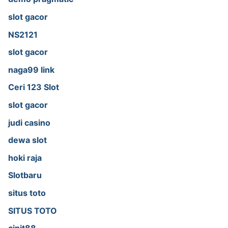
slot gacor
NS2121
slot gacor
naga99 link
Ceri 123 Slot
slot gacor
judi casino
dewa slot
hoki raja
Slotbaru
situs toto
SITUS TOTO