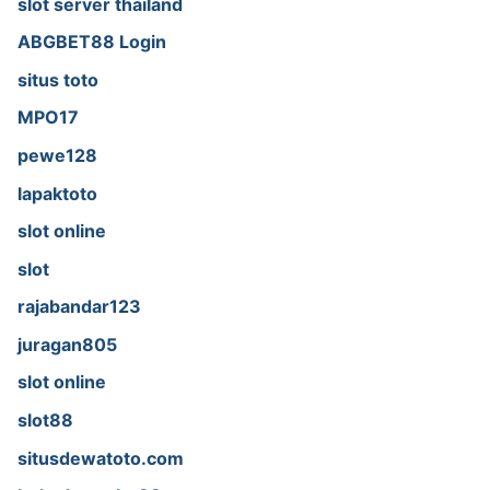
slot server thailand
ABGBET88 Login
situs toto
MPO17
pewe128
lapaktoto
slot online
slot
rajabandar123
juragan805
slot online
slot88
situsdewatoto.com