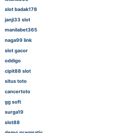
slot badak178
janji33 slot
manilabet365
naga99 link
slot gacor
oddigo
cipit88 slot
situs toto
cancertoto
gg soft
surga19
slot88
demo pragmatic