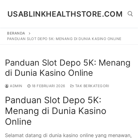
Lompat
ke
USABLINKHEALTHSTORE.COM
konten
BERANDA
Cari:
PANDUAN SLOT DEPO 5K: MENANG DI DUNIA KASINO ONLINE
Panduan Slot Depo 5K: Menang
di Dunia Kasino Online
ADMIN
18 FEBRUARI 2026
TAK BERKATEGORI
Panduan Slot Depo 5K:
Menang di Dunia Kasino
Online
Selamat datang di dunia kasino online yang menawan,