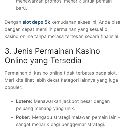
menawarkan promosi menarik untuk pemain
baru.
Dengan
slot depo 5k
kemudahan akses ini, Anda bisa
dengan cepat memilih permainan yang sesuai di
kasino online tanpa merasa tertekan secara finansial.
3. Jenis Permainan Kasino
Online yang Tersedia
Permainan di kasino online tidak terbatas pada slot.
Mari kita lihat lebih dekat kategori lainnya yang juga
populer:
Lotere:
Menawarkan jackpot besar dengan
peluang menang yang unik.
Poker:
Mengadu strategi melawan pemain lain –
sangat menarik bagi penggemar strategi.