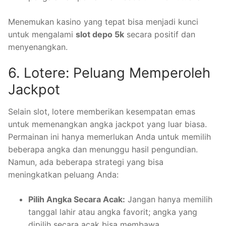
Menemukan kasino yang tepat bisa menjadi kunci
untuk mengalami
slot depo 5k
secara positif dan
menyenangkan.
6. Lotere: Peluang Memperoleh
Jackpot
Selain slot, lotere memberikan kesempatan emas
untuk memenangkan angka jackpot yang luar biasa.
Permainan ini hanya memerlukan Anda untuk memilih
beberapa angka dan menunggu hasil pengundian.
Namun, ada beberapa strategi yang bisa
meningkatkan peluang Anda:
Pilih Angka Secara Acak:
Jangan hanya memilih
tanggal lahir atau angka favorit; angka yang
dipilih secara acak bisa membawa