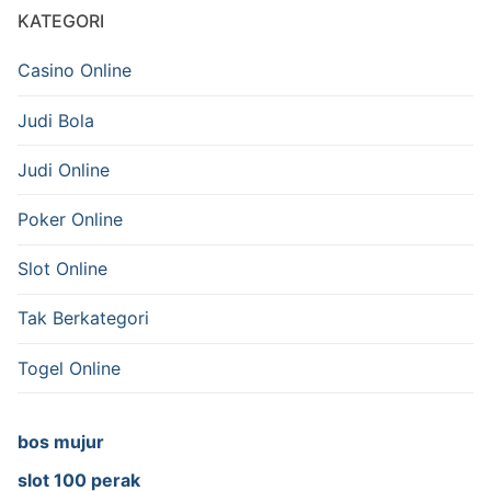
KATEGORI
Casino Online
Judi Bola
Judi Online
Poker Online
Slot Online
Tak Berkategori
Togel Online
bos mujur
slot 100 perak