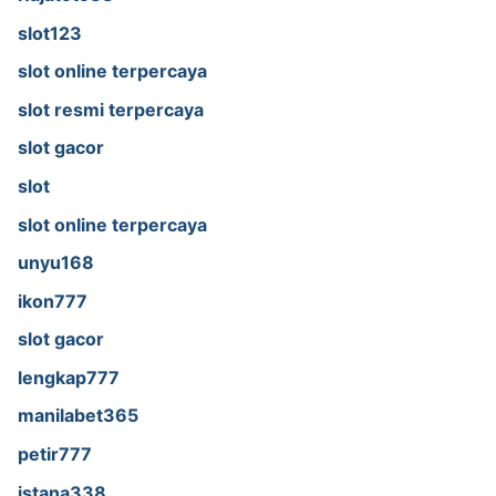
slot123
slot online terpercaya
slot resmi terpercaya
slot gacor
slot
slot online terpercaya
unyu168
ikon777
slot gacor
lengkap777
manilabet365
petir777
istana338