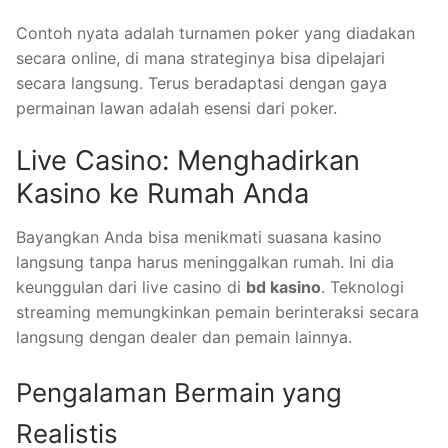
Contoh nyata adalah turnamen poker yang diadakan
secara online, di mana strateginya bisa dipelajari
secara langsung. Terus beradaptasi dengan gaya
permainan lawan adalah esensi dari poker.
Live Casino: Menghadirkan
Kasino ke Rumah Anda
Bayangkan Anda bisa menikmati suasana kasino
langsung tanpa harus meninggalkan rumah. Ini dia
keunggulan dari live casino di
bd kasino
. Teknologi
streaming memungkinkan pemain berinteraksi secara
langsung dengan dealer dan pemain lainnya.
Pengalaman Bermain yang
Realistis