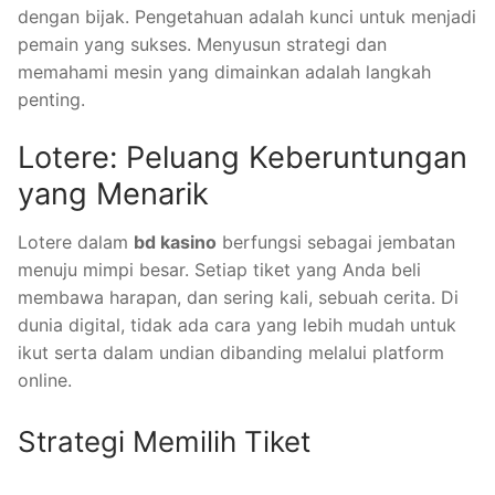
dengan bijak. Pengetahuan adalah kunci untuk menjadi
pemain yang sukses. Menyusun strategi dan
memahami mesin yang dimainkan adalah langkah
penting.
Lotere: Peluang Keberuntungan
yang Menarik
Lotere dalam
bd kasino
berfungsi sebagai jembatan
menuju mimpi besar. Setiap tiket yang Anda beli
membawa harapan, dan sering kali, sebuah cerita. Di
dunia digital, tidak ada cara yang lebih mudah untuk
ikut serta dalam undian dibanding melalui platform
online.
Strategi Memilih Tiket