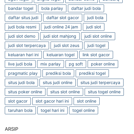
bandar togel
bola parlay
daftar judi bola
daftar situs judi
daftar slot gacor
judi bola
judi bola resmi
judi online 24 jam
judi slot
judi slot demo
judi slot mahjong
judi slot online
judi slot terpercaya
judi slot zeus
judi togel
keluaran hari ini
keluaran togel
link slot gacor
live judi bola
mix parlay
pg soft
poker online
pragmatic play
prediksi bola
prediksi togel
situs judi bola
situs judi online
situs judi terpercaya
situs poker online
situs slot online
situs togel online
slot gacor
slot gacor hari ini
slot online
taruhan bola
togel hari ini
togel online
ARSIP