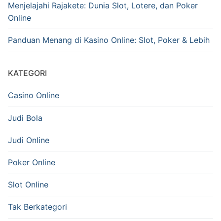
Menjelajahi Rajakete: Dunia Slot, Lotere, dan Poker
Online
Panduan Menang di Kasino Online: Slot, Poker & Lebih
KATEGORI
Casino Online
Judi Bola
Judi Online
Poker Online
Slot Online
Tak Berkategori