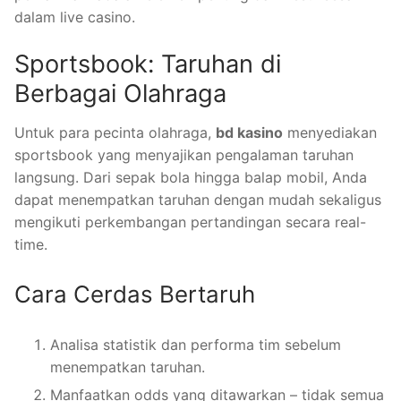
dalam live casino.
Sportsbook: Taruhan di
Berbagai Olahraga
Untuk para pecinta olahraga,
bd kasino
menyediakan
sportsbook yang menyajikan pengalaman taruhan
langsung. Dari sepak bola hingga balap mobil, Anda
dapat menempatkan taruhan dengan mudah sekaligus
mengikuti perkembangan pertandingan secara real-
time.
Cara Cerdas Bertaruh
Analisa statistik dan performa tim sebelum
menempatkan taruhan.
Manfaatkan odds yang ditawarkan – tidak semua