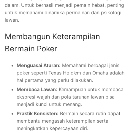
dalam. Untuk berhasil menjadi pemain hebat, penting
untuk memahami dinamika permainan dan psikologi
lawan.
Membangun Keterampilan
Bermain Poker
Menguasai Aturan:
Memahami berbagai jenis
poker seperti Texas Hold’em dan Omaha adalah
hal pertama yang perlu dilakukan.
Membaca Lawan:
Kemampuan untuk membaca
ekspresi wajah dan pola taruhan lawan bisa
menjadi kunci untuk menang.
Praktik Konsisten:
Bermain secara rutin dapat
membantu mengasah keterampilan serta
meningkatkan kepercayaan diri.