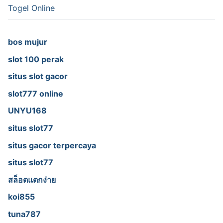
Togel Online
bos mujur
slot 100 perak
situs slot gacor
slot777 online
UNYU168
situs slot77
situs gacor terpercaya
situs slot77
สล็อตแตกง่าย
koi855
tuna787