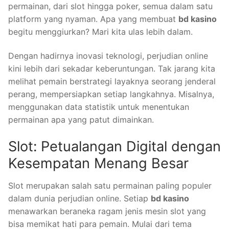
permainan, dari slot hingga poker, semua dalam satu
platform yang nyaman. Apa yang membuat
bd kasino
begitu menggiurkan? Mari kita ulas lebih dalam.
Dengan hadirnya inovasi teknologi, perjudian online
kini lebih dari sekadar keberuntungan. Tak jarang kita
melihat pemain berstrategi layaknya seorang jenderal
perang, mempersiapkan setiap langkahnya. Misalnya,
menggunakan data statistik untuk menentukan
permainan apa yang patut dimainkan.
Slot: Petualangan Digital dengan
Kesempatan Menang Besar
Slot merupakan salah satu permainan paling populer
dalam dunia perjudian online. Setiap
bd kasino
menawarkan beraneka ragam jenis mesin slot yang
bisa memikat hati para pemain. Mulai dari tema