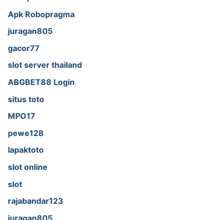
Apk Robopragma
juragan805
gacor77
slot server thailand
ABGBET88 Login
situs toto
MPO17
pewe128
lapaktoto
slot online
slot
rajabandar123
juragan805