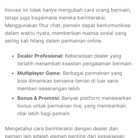
Inovasi ini tidak hanya mengubah cara orang bermain,
tetapi juga bagaimana mereka berinteraksi.
Menggunakan fitur chat, pemain dapat berkomunikasi
dalam waktu nyata, memberikan nuansa sosial yang
sering kali hilang dalam permainan online.
Dealer Profesional:
Keberadaan dealer yang
terlatih menambah keaslian pengalaman bermain.
Multiplayer Game:
Berbagai permainan yang
bisa dimainkan bersama teman di luar sana
memberi kesenangan lebih.
Bonus & Promosi:
Banyak platform menawarkan
bonus untuk permainan live, yang memberikan
nilai lebih bagi pemain.
Mengetahui cara berinteraksi dengan dealer dan
pemain lain adalah elemen penting dari kesuksesan