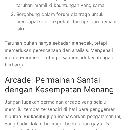
taruhan memiliki keuntungan yang sama.
Bergabung dalam forum olahraga untuk
mendapatkan perspektif dan tips dari pemain
lain.
Taruhan bukan hanya sekadar menebak, tetapi
memerlukan perencanaan dan analisis. Mengenali
momen-momen penting bisa menjadi keuntungan
berharga!
Arcade: Permainan Santai
dengan Kesempatan Menang
Jangan lupakan permainan arcade yang selalu
memiliki tempat tersendiri di hati para penggemar
hiburan.
Bd kasino
juga menawarkan pengalaman ini,
yang hadir dalam berbagai bentuk dan gaya. Dari