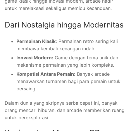
game klasik hingga inovasi modern, arcade hadir
untuk merelaksasi sekaligus memicu kecanduan.
Dari Nostalgia hingga Modernitas
Permainan Klasik:
Permainan retro sering kali
membawa kembali kenangan indah.
Inovasi Modern:
Game dengan tema unik dan
mekanisme permainan yang lebih kompleks.
Kompetisi Antara Pemain:
Banyak arcade
menawarkan turnamen bagi para pemain untuk
bersaing.
Dalam dunia yang skripnya serba cepat ini, banyak
orang mencari hiburan, dan arcade memberikan ruang
untuk bereksplorasi.