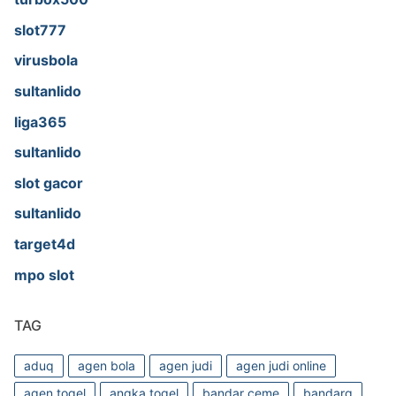
slot777
virusbola
sultanlido
liga365
sultanlido
slot gacor
sultanlido
target4d
mpo slot
TAG
aduq
agen bola
agen judi
agen judi online
agen togel
angka togel
bandar ceme
bandarq