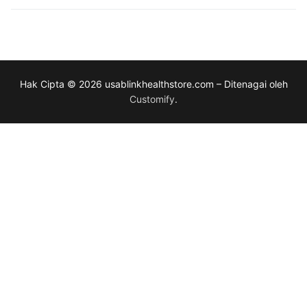
Hak Cipta © 2026 usablinkhealthstore.com – Ditenagai oleh
Customify
.