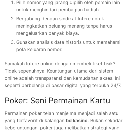
Pilih nomor yang jarang dipilih oleh pemain lain
untuk menghindari pembagian hadiah.
Bergabung dengan sindikat lotere untuk
meningkatkan peluang menang tanpa harus
mengeluarkan banyak biaya.
Gunakan analisis data historis untuk memahami
pola keluaran nomor.
Samakah lotere online dengan membeli tiket fisik?
Tidak sepenuhnya. Keuntungan utama dari sistem
online adalah transparansi dan kemudahan akses. Ini
seperti berbelanja di pasar digital yang terbuka 24/7.
Poker: Seni Permainan Kartu
Permainan poker telah menjelma menjadi salah satu
yang terfavorit di kalangan
bd kasino
. Bukan sekadar
keberuntungan, poker juga melibatkan strategi yang