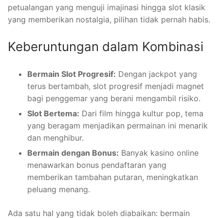
petualangan yang menguji imajinasi hingga slot klasik
yang memberikan nostalgia, pilihan tidak pernah habis.
Keberuntungan dalam Kombinasi
Bermain Slot Progresif:
Dengan jackpot yang
terus bertambah, slot progresif menjadi magnet
bagi penggemar yang berani mengambil risiko.
Slot Bertema:
Dari film hingga kultur pop, tema
yang beragam menjadikan permainan ini menarik
dan menghibur.
Bermain dengan Bonus:
Banyak kasino online
menawarkan bonus pendaftaran yang
memberikan tambahan putaran, meningkatkan
peluang menang.
Ada satu hal yang tidak boleh diabaikan: bermain