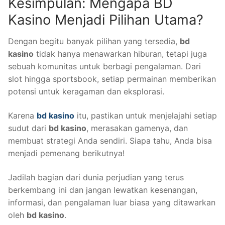
Kesimpulan: Mengapa BD
Kasino Menjadi Pilihan Utama?
Dengan begitu banyak pilihan yang tersedia,
bd
kasino
tidak hanya menawarkan hiburan, tetapi juga
sebuah komunitas untuk berbagi pengalaman. Dari
slot hingga sportsbook, setiap permainan memberikan
potensi untuk keragaman dan eksplorasi.
Karena
bd kasino
itu, pastikan untuk menjelajahi setiap
sudut dari
bd kasino
, merasakan gamenya, dan
membuat strategi Anda sendiri. Siapa tahu, Anda bisa
menjadi pemenang berikutnya!
Jadilah bagian dari dunia perjudian yang terus
berkembang ini dan jangan lewatkan kesenangan,
informasi, dan pengalaman luar biasa yang ditawarkan
oleh
bd kasino
.