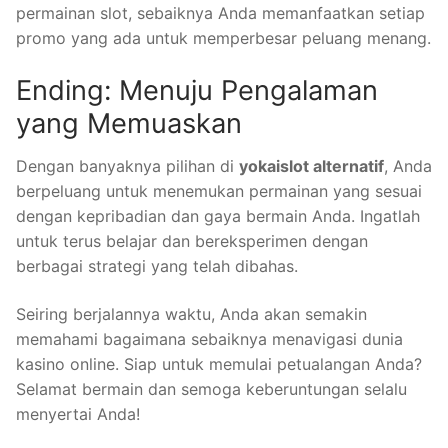
permainan slot, sebaiknya Anda memanfaatkan setiap
promo yang ada untuk memperbesar peluang menang.
Ending: Menuju Pengalaman
yang Memuaskan
Dengan banyaknya pilihan di
yokaislot alternatif
, Anda
berpeluang untuk menemukan permainan yang sesuai
dengan kepribadian dan gaya bermain Anda. Ingatlah
untuk terus belajar dan bereksperimen dengan
berbagai strategi yang telah dibahas.
Seiring berjalannya waktu, Anda akan semakin
memahami bagaimana sebaiknya menavigasi dunia
kasino online. Siap untuk memulai petualangan Anda?
Selamat bermain dan semoga keberuntungan selalu
menyertai Anda!