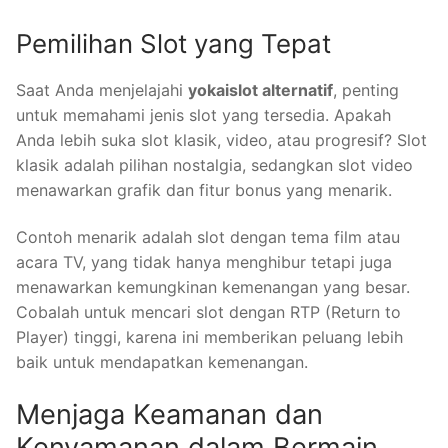
Pemilihan Slot yang Tepat
Saat Anda menjelajahi
yokaislot alternatif
, penting
untuk memahami jenis slot yang tersedia. Apakah
Anda lebih suka slot klasik, video, atau progresif? Slot
klasik adalah pilihan nostalgia, sedangkan slot video
menawarkan grafik dan fitur bonus yang menarik.
Contoh menarik adalah slot dengan tema film atau
acara TV, yang tidak hanya menghibur tetapi juga
menawarkan kemungkinan kemenangan yang besar.
Cobalah untuk mencari slot dengan RTP (Return to
Player) tinggi, karena ini memberikan peluang lebih
baik untuk mendapatkan kemenangan.
Menjaga Keamanan dan
Kenyamanan dalam Bermain