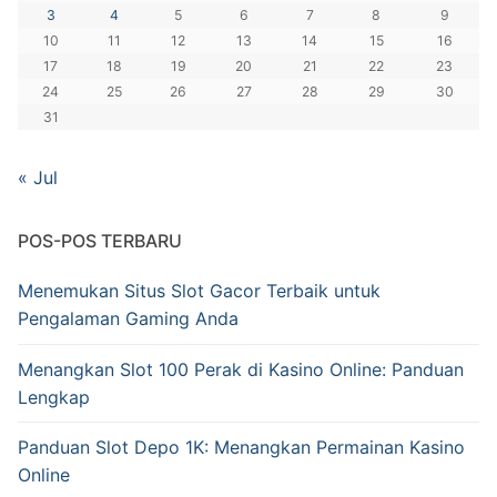
3
4
5
6
7
8
9
10
11
12
13
14
15
16
17
18
19
20
21
22
23
24
25
26
27
28
29
30
31
« Jul
POS-POS TERBARU
Menemukan Situs Slot Gacor Terbaik untuk
Pengalaman Gaming Anda
Menangkan Slot 100 Perak di Kasino Online: Panduan
Lengkap
Panduan Slot Depo 1K: Menangkan Permainan Kasino
Online