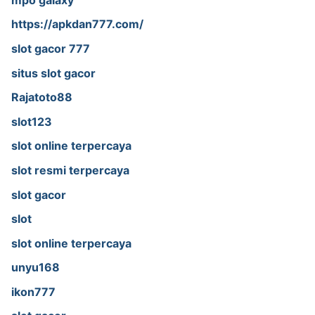
https://apkdan777.com/
slot gacor 777
situs slot gacor
Rajatoto88
slot123
slot online terpercaya
slot resmi terpercaya
slot gacor
slot
slot online terpercaya
unyu168
ikon777