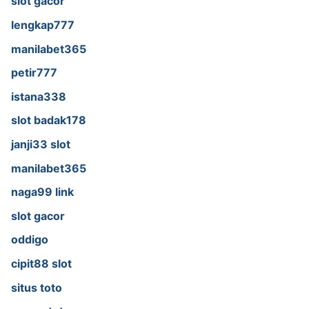
slot gacor
lengkap777
manilabet365
petir777
istana338
slot badak178
janji33 slot
manilabet365
naga99 link
slot gacor
oddigo
cipit88 slot
situs toto