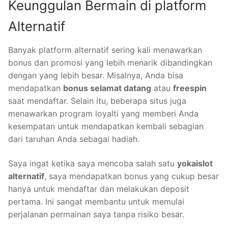
Keunggulan Bermain di platform
Alternatif
Banyak platform alternatif sering kali menawarkan
bonus dan promosi yang lebih menarik dibandingkan
dengan yang lebih besar. Misalnya, Anda bisa
mendapatkan
bonus selamat datang
atau
freespin
saat mendaftar. Selain itu, beberapa situs juga
menawarkan program loyalti yang memberi Anda
kesempatan untuk mendapatkan kembali sebagian
dari taruhan Anda sebagai hadiah.
Saya ingat ketika saya mencoba salah satu
yokaislot
alternatif
, saya mendapatkan bonus yang cukup besar
hanya untuk mendaftar dan melakukan deposit
pertama. Ini sangat membantu untuk memulai
perjalanan permainan saya tanpa risiko besar.