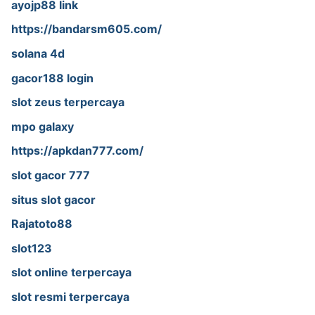
ayojp88 link
https://bandarsm605.com/
solana 4d
gacor188 login
slot zeus terpercaya
mpo galaxy
https://apkdan777.com/
slot gacor 777
situs slot gacor
Rajatoto88
slot123
slot online terpercaya
slot resmi terpercaya