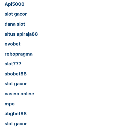
Api5000
slot gacor
dana slot
situs apiraja88
ovobet
robopragma
slot777
sbobet88
slot gacor
casino online
mpo
abgbet88
slot gacor