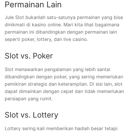
Permainan Lain
Jule Slot bukanlah satu-satunya permainan yang bisa
dinikmati di kasino online. Mari kita lihat bagaimana
permainan ini dibandingkan dengan permainan lain
seperti poker, lottery, dan live casino.
Slot vs. Poker
Slot menawarkan pengalaman yang lebih santai
dibandingkan dengan poker, yang sering memerlukan
pemikiran strategis dan keterampilan. Di sisi lain, slot
dapat dimainkan dengan cepat dan tidak memerlukan
persiapan yang rumit.
Slot vs. Lottery
Lottery sering kali memberikan hadiah besar tetapi