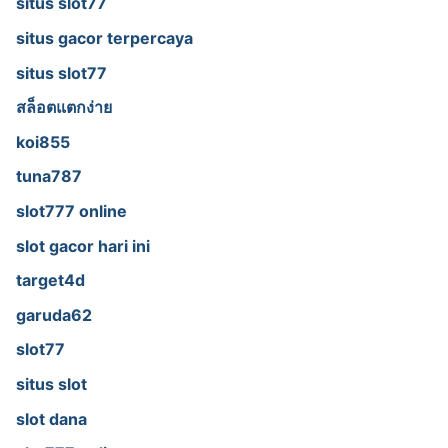
situs slot77
situs gacor terpercaya
situs slot77
สล็อตแตกง่าย
koi855
tuna787
slot777 online
slot gacor hari ini
target4d
garuda62
slot77
situs slot
slot dana