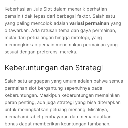
Keberhasilan Jule Slot dalam menarik perhatian
pemain tidak lepas dari berbagai faktor. Salah satu
yang paling mencolok adalah
variasi permainan
yang
ditawarkan. Ada ratusan tema dan gaya permainan,
mulai dari petualangan hingga mitologi, yang
memungkinkan pemain menemukan permainan yang
sesuai dengan preferensi mereka.
Keberuntungan dan Strategi
Salah satu anggapan yang umum adalah bahwa semua
permainan slot bergantung sepenuhnya pada
keberuntungan. Meskipun keberuntungan memainkan
peran penting, ada juga strategi yang bisa diterapkan
untuk meningkatkan peluang menang. Misalnya,
memahami tabel pembayaran dan memanfaatkan
bonus dapat memberikan keuntungan tambahan.