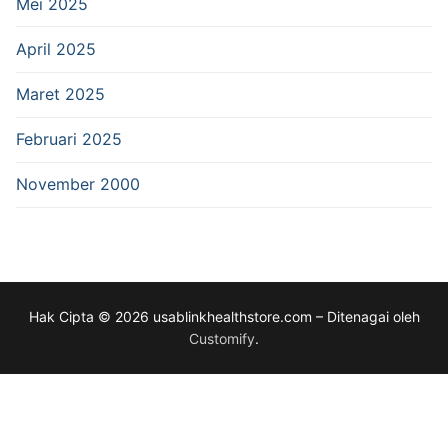
Mei 2025
April 2025
Maret 2025
Februari 2025
November 2000
Hak Cipta © 2026 usablinkhealthstore.com – Ditenagai oleh
Customify
.