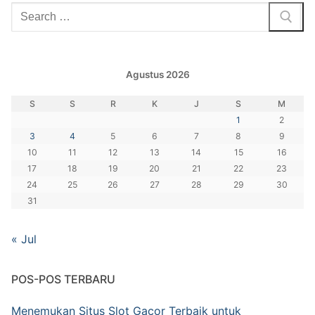
Cari:
Agustus 2026
S
S
R
K
J
S
M
1
2
3
4
5
6
7
8
9
10
11
12
13
14
15
16
17
18
19
20
21
22
23
24
25
26
27
28
29
30
31
« Jul
POS-POS TERBARU
Menemukan Situs Slot Gacor Terbaik untuk