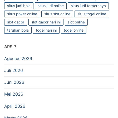
situs judi bola
situs judi online
situs judi terpercaya
situs poker online
situs slot online
situs togel online
slot gacor
slot gacor hari ini
slot online
taruhan bola
togel hari ini
togel online
ARSIP
Agustus 2026
Juli 2026
Juni 2026
Mei 2026
April 2026
Maret 2026