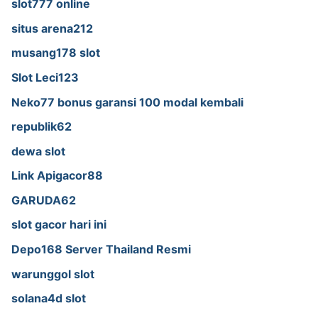
slot777 online
situs arena212
musang178 slot
Slot Leci123
Neko77 bonus garansi 100 modal kembali
republik62
dewa slot
Link Apigacor88
GARUDA62
slot gacor hari ini
Depo168 Server Thailand Resmi
warunggol slot
solana4d slot