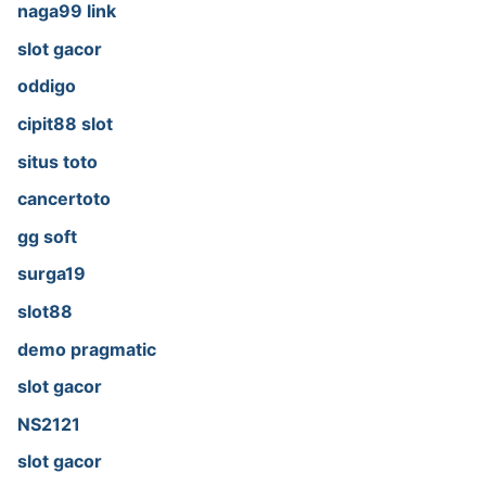
naga99 link
slot gacor
oddigo
cipit88 slot
situs toto
cancertoto
gg soft
surga19
slot88
demo pragmatic
slot gacor
NS2121
slot gacor