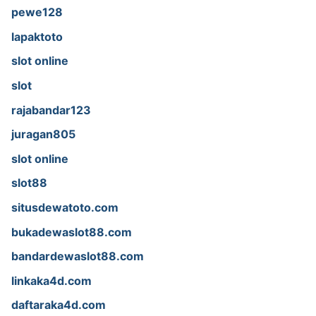
pewe128
lapaktoto
slot online
slot
rajabandar123
juragan805
slot online
slot88
situsdewatoto.com
bukadewaslot88.com
bandardewaslot88.com
linkaka4d.com
daftaraka4d.com