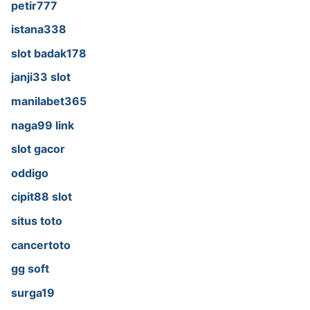
petir777
istana338
slot badak178
janji33 slot
manilabet365
naga99 link
slot gacor
oddigo
cipit88 slot
situs toto
cancertoto
gg soft
surga19