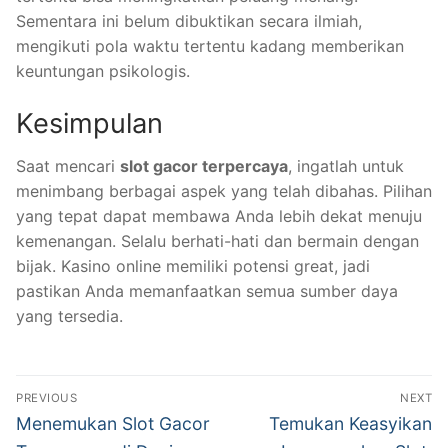
Sementara ini belum dibuktikan secara ilmiah,
mengikuti pola waktu tertentu kadang memberikan
keuntungan psikologis.
Kesimpulan
Saat mencari
slot gacor terpercaya
, ingatlah untuk
menimbang berbagai aspek yang telah dibahas. Pilihan
yang tepat dapat membawa Anda lebih dekat menuju
kemenangan. Selalu berhati-hati dan bermain dengan
bijak. Kasino online memiliki potensi great, jadi
pastikan Anda memanfaatkan semua sumber daya
yang tersedia.
Navigasi
PREVIOUS
NEXT
pos
Previous
Next
Menemukan Slot Gacor
Temukan Keasyikan
post:
post: