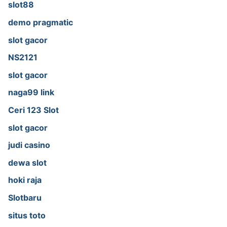
slot88
demo pragmatic
slot gacor
NS2121
slot gacor
naga99 link
Ceri 123 Slot
slot gacor
judi casino
dewa slot
hoki raja
Slotbaru
situs toto