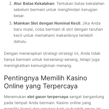
Atur Batas Kekalahan:
Tentukan batas kekalahan
sebelum bermain untuk menghindari kerugian
besar.
Mainkan Slot dengan Nominal Kecil:
Jika Anda
baru mulai, coba bermain di slot dengan taruhan
kecil untuk memahami mekaniknya terlebih
dahulu.
Dengan menerapkan strategi-strategi ini, Anda tidak
hanya bermain untuk bersenang-senang, tetapi juga
meningkatkan kemungkinan menang.
Pentingnya Memilih Kasino
Online yang Terpercaya
Menemukan
slot gacor terpercaya
sangat bergantung
pada tempat Anda bermain. Kasino online yang
memiliki lisensi dan reputasi baik jauh lebih aman. Ini