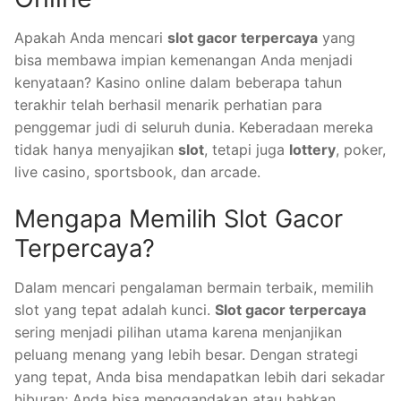
Apakah Anda mencari
slot gacor terpercaya
yang
bisa membawa impian kemenangan Anda menjadi
kenyataan? Kasino online dalam beberapa tahun
terakhir telah berhasil menarik perhatian para
penggemar judi di seluruh dunia. Keberadaan mereka
tidak hanya menyajikan
slot
, tetapi juga
lottery
, poker,
live casino, sportsbook, dan arcade.
Mengapa Memilih Slot Gacor
Terpercaya?
Dalam mencari pengalaman bermain terbaik, memilih
slot yang tepat adalah kunci.
Slot gacor terpercaya
sering menjadi pilihan utama karena menjanjikan
peluang menang yang lebih besar. Dengan strategi
yang tepat, Anda bisa mendapatkan lebih dari sekadar
hiburan; Anda bisa menggandakan atau bahkan