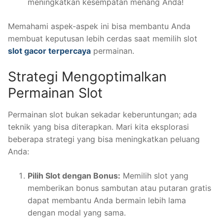
meningkatkan kesempatan menang Anda!
Memahami aspek-aspek ini bisa membantu Anda
membuat keputusan lebih cerdas saat memilih slot
slot gacor terpercaya
permainan.
Strategi Mengoptimalkan
Permainan Slot
Permainan slot bukan sekadar keberuntungan; ada
teknik yang bisa diterapkan. Mari kita eksplorasi
beberapa strategi yang bisa meningkatkan peluang
Anda:
Pilih Slot dengan Bonus:
Memilih slot yang
memberikan bonus sambutan atau putaran gratis
dapat membantu Anda bermain lebih lama
dengan modal yang sama.