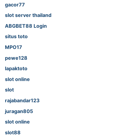
gacor77
slot server thailand
ABGBET88 Login
situs toto
MPO17
pewe128
lapaktoto
slot online
slot
rajabandar123
juragan805
slot online
slot88