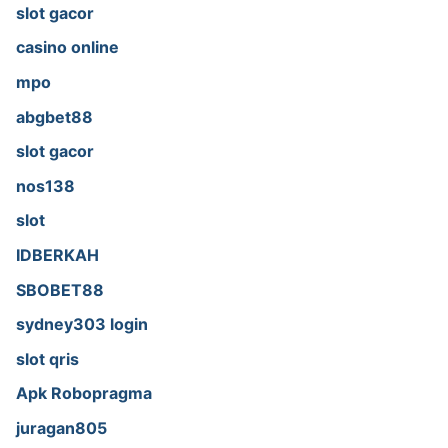
slot gacor
casino online
mpo
abgbet88
slot gacor
nos138
slot
IDBERKAH
SBOBET88
sydney303 login
slot qris
Apk Robopragma
juragan805