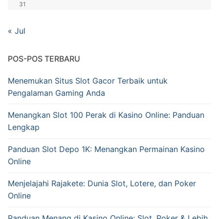
31
« Jul
POS-POS TERBARU
Menemukan Situs Slot Gacor Terbaik untuk
Pengalaman Gaming Anda
Menangkan Slot 100 Perak di Kasino Online: Panduan
Lengkap
Panduan Slot Depo 1K: Menangkan Permainan Kasino
Online
Menjelajahi Rajakete: Dunia Slot, Lotere, dan Poker
Online
Panduan Menang di Kasino Online: Slot, Poker & Lebih