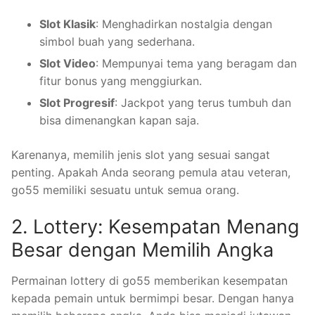
Slot Klasik
: Menghadirkan nostalgia dengan
simbol buah yang sederhana.
Slot Video
: Mempunyai tema yang beragam dan
fitur bonus yang menggiurkan.
Slot Progresif
: Jackpot yang terus tumbuh dan
bisa dimenangkan kapan saja.
Karenanya, memilih jenis slot yang sesuai sangat
penting. Apakah Anda seorang pemula atau veteran,
go55 memiliki sesuatu untuk semua orang.
2. Lottery: Kesempatan Menang
Besar dengan Memilih Angka
Permainan lottery di go55 memberikan kesempatan
kepada pemain untuk bermimpi besar. Dengan hanya