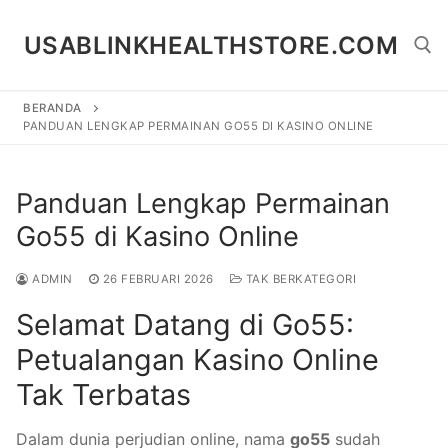
Lompat
ke
USABLINKHEALTHSTORE.COM
konten
BERANDA
Cari:
PANDUAN LENGKAP PERMAINAN GO55 DI KASINO ONLINE
Panduan Lengkap Permainan
Go55 di Kasino Online
ADMIN
26 FEBRUARI 2026
TAK BERKATEGORI
Selamat Datang di Go55:
Petualangan Kasino Online
Tak Terbatas
Dalam dunia perjudian online, nama
go55
sudah