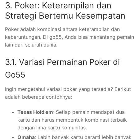
3. Poker: Keterampilan dan
Strategi Bertemu Kesempatan
Poker adalah kombinasi antara keterampilan dan
keberuntungan. Di go55, Anda bisa menantang pemain
lain dari seluruh dunia.
3.1. Variasi Permainan Poker di
Go55
Ingin mengetahui variasi poker yang tersedia? Berikut
adalah beberapa contohnya:
Texas Hold’em
: Setiap pemain mendapat dua
kartu dan harus membentuk kombinasi terbaik
dengan lima kartu komunitas.
Omaha
: Lebih banyak kartu berarti lebih banyak