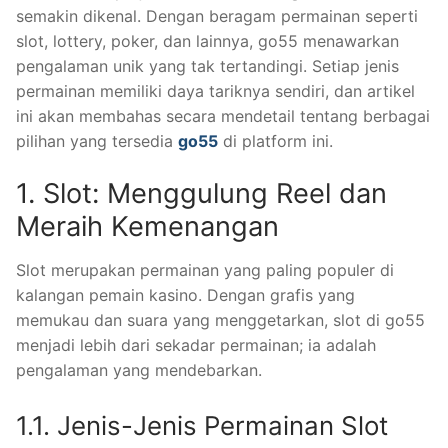
semakin dikenal. Dengan beragam permainan seperti
slot, lottery, poker, dan lainnya, go55 menawarkan
pengalaman unik yang tak tertandingi. Setiap jenis
permainan memiliki daya tariknya sendiri, dan artikel
ini akan membahas secara mendetail tentang berbagai
pilihan yang tersedia
go55
di platform ini.
1. Slot: Menggulung Reel dan
Meraih Kemenangan
Slot merupakan permainan yang paling populer di
kalangan pemain kasino. Dengan grafis yang
memukau dan suara yang menggetarkan, slot di go55
menjadi lebih dari sekadar permainan; ia adalah
pengalaman yang mendebarkan.
1.1. Jenis-Jenis Permainan Slot