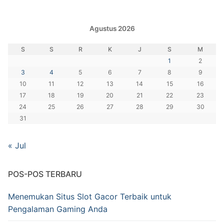
Agustus 2026
S
S
R
K
J
S
M
1
2
3
4
5
6
7
8
9
10
11
12
13
14
15
16
17
18
19
20
21
22
23
24
25
26
27
28
29
30
31
« Jul
POS-POS TERBARU
Menemukan Situs Slot Gacor Terbaik untuk
Pengalaman Gaming Anda