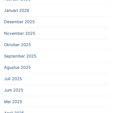
Januari 2026
Desember 2025
November 2025
Oktober 2025
September 2025
Agustus 2025
Juli 2025
Juni 2025
Mei 2025
April 2025