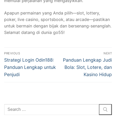
memulai perjalanan yang mengasyikkan.
Apapun permainan yang Anda pilih—slot, lottery,
poker, live casino, sportsbook, atau arcade—pastikan
untuk bermain dengan bijak dan bersenang-senanglah.
Selamat datang di dunia go55!
Navigasi
PREVIOUS
NEXT
pos
Previous
Next
Strategi Login Odin188:
Panduan Lengkap Judi
post:
post:
Panduan Lengkap untuk
Bola: Slot, Lotere, dan
Penjudi
Kasino Hidup
Cari: