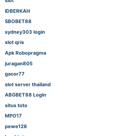
slot
IDBERKAH
SBOBET88
sydney303 login
slot qris
Apk Robopragma
juragan805
gacor77
slot server thailand
ABGBET88 Login
situs toto
MPO17
pewe128