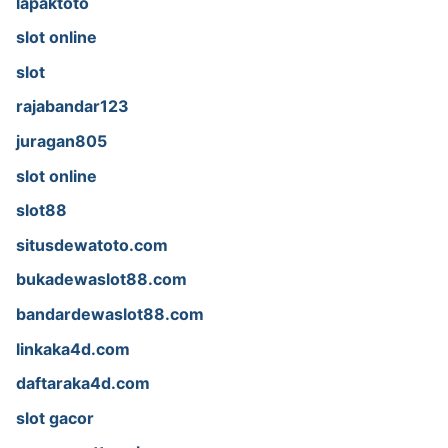
lapaktoto
slot online
slot
rajabandar123
juragan805
slot online
slot88
situsdewatoto.com
bukadewaslot88.com
bandardewaslot88.com
linkaka4d.com
daftaraka4d.com
slot gacor