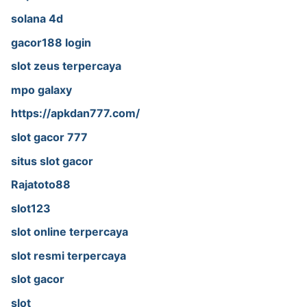
solana 4d
gacor188 login
slot zeus terpercaya
mpo galaxy
https://apkdan777.com/
slot gacor 777
situs slot gacor
Rajatoto88
slot123
slot online terpercaya
slot resmi terpercaya
slot gacor
slot