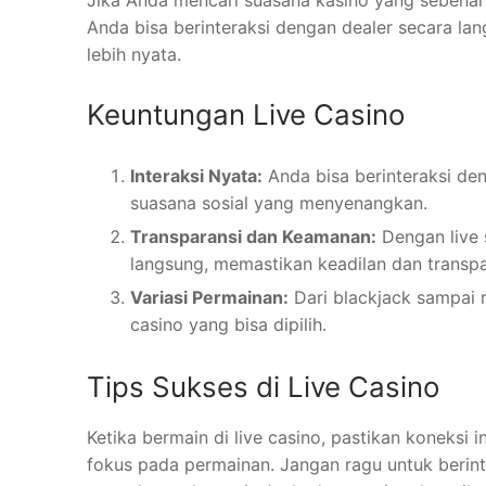
Anda bisa berinteraksi dengan dealer secara l
lebih nyata.
Keuntungan Live Casino
Interaksi Nyata:
Anda bisa berinteraksi de
suasana sosial yang menyenangkan.
Transparansi dan Keamanan:
Dengan live 
langsung, memastikan keadilan dan transpa
Variasi Permainan:
Dari blackjack sampai r
casino yang bisa dipilih.
Tips Sukses di Live Casino
Ketika bermain di live casino, pastikan koneksi 
fokus pada permainan. Jangan ragu untuk berin