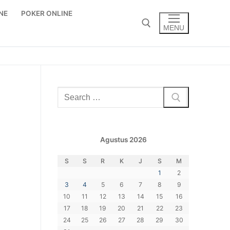
NE
POKER ONLINE
MENU
Cari:
Cari:
Agustus 2026
S
S
R
K
J
S
M
1
2
3
4
5
6
7
8
9
10
11
12
13
14
15
16
17
18
19
20
21
22
23
24
25
26
27
28
29
30