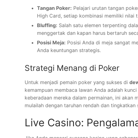
Tangan Poker:
Pelajari urutan tangan poker
High Card, setiap kombinasi memiliki nilai t
Bluffing:
Salah satu elemen terpenting dala
menggertak dan kapan harus bertaruh secar
Posisi Meja:
Posisi Anda di meja sangat me
Anda keuntungan strategis.
Strategi Menang di Poker
Untuk menjadi pemain poker yang sukses di
de
kemampuan membaca lawan Anda adalah kunci 
keberadaan mereka dalam permainan, ini akan m
mulailah dengan taruhan rendah dan tingkatkan 
Live Casino: Pengala
Jika Anda mencari suasana kasino yang sebena