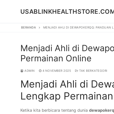
Lompat
ke
USABLINKHEALTHSTORE.CO
konten
BERANDA
MENJADI AHLI DI DEWAPOKERQQ: PANDUAN 
Menjadi Ahli di Dewap
Permainan Online
ADMIN
4 NOVEMBER 2025
TAK BERKATEGORI
Menjadi Ahli di De
Lengkap Permainan
Ketika kita berbicara tentang dunia
dewapoker