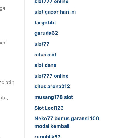
slot777 online
gga
slot gacor hari ini
target4d
garuda62
eri
slot77
situs slot
slot dana
slot777 online
Melatih
situs arena212
musang178 slot
itu,
Slot Leci123
Neko77 bonus garansi 100
modal kembali
republik62
.