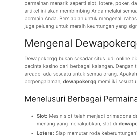
permainan menarik seperti slot, lotere, poker, 
artikel ini akan membimbing Anda melalui sem
bermain Anda. Bersiaplah untuk mengenali rahas
juga peluang untuk meraih keuntungan yang sign
Mengenal Dewapokerq
Dewapokerqq bukan sekadar situs judi online bi
pecinta kasino dari berbagai kalangan. Dengan ta
arcade, ada sesuatu untuk semua orang. Apakah
berpengalaman,
dewapokerqq
memiliki sesuatu
Menelusuri Berbagai Permain
Slot:
Mesin slot telah menjadi primadona 
menang yang menakjubkan, slot di
dewapo
Lotere:
Siap memutar roda keberuntungan? 