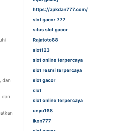
https://apkdan777.com/
slot gacor 777
situs slot gacor
Rajatoto88
uhi
slot123
slot online terpercaya
slot resmi terpercaya
, dan
slot gacor
slot
 dari
slot online terpercaya
unyu168
katkan
ikon777
slot gacor