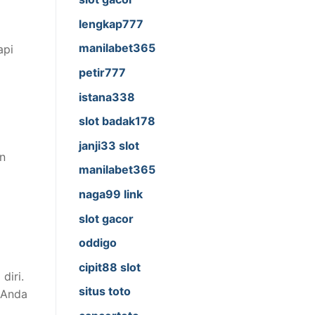
lengkap777
manilabet365
api
petir777
istana338
slot badak178
janji33 slot
n
manilabet365
naga99 link
slot gacor
oddigo
cipit88 slot
diri.
situs toto
 Anda