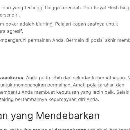
 dari yang tertinggi hingga terendah. Dari Royal Flush hin
ersendiri.
m poker adalah bluffing. Pelajari kapan saatnya untuk
a agresif.
mpengaruhi permainan Anda. Bermain di posisi akhir memb
wapokerqq
, Anda perlu lebih dari sekadar keberuntungan. 
untuk memenangkan permainan. Amati pola taruhan dan
embantu Anda membuat keputusan yang lebih baik. Selain 
seiring bertambahnya kepercayaan diri Anda.
man yang Mendebarkan
rnya, maka
live casino
di
dewapokerqq
adalah pilihan tepat