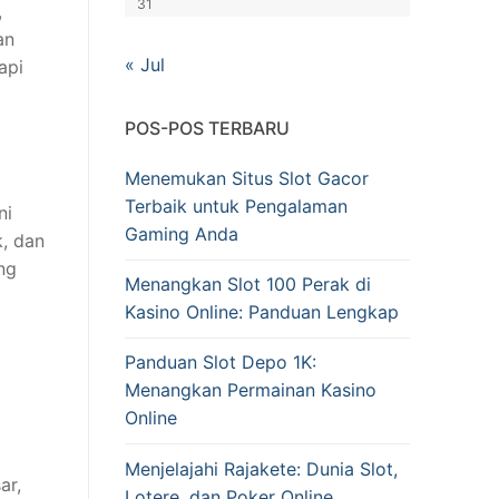
31
,
an
« Jul
api
POS-POS TERBARU
Menemukan Situs Slot Gacor
Terbaik untuk Pengalaman
ni
Gaming Anda
k, dan
ng
Menangkan Slot 100 Perak di
Kasino Online: Panduan Lengkap
Panduan Slot Depo 1K:
Menangkan Permainan Kasino
Online
Menjelajahi Rajakete: Dunia Slot,
ar,
Lotere, dan Poker Online