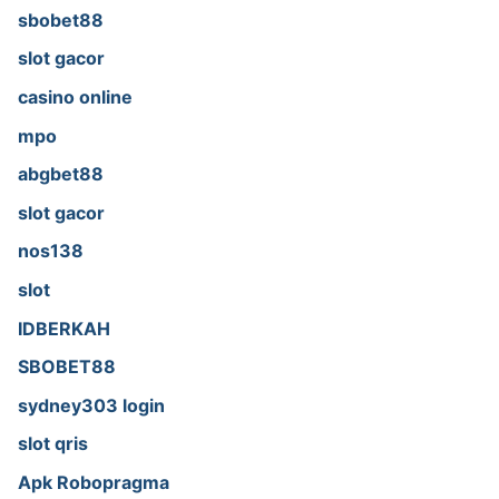
sbobet88
slot gacor
casino online
mpo
abgbet88
slot gacor
nos138
slot
IDBERKAH
SBOBET88
sydney303 login
slot qris
Apk Robopragma