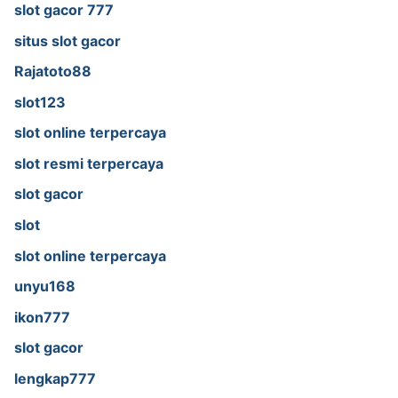
slot gacor 777
situs slot gacor
Rajatoto88
slot123
slot online terpercaya
slot resmi terpercaya
slot gacor
slot
slot online terpercaya
unyu168
ikon777
slot gacor
lengkap777