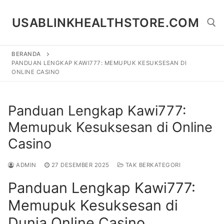
Lompat
ke
USABLINKHEALTHSTORE.COM
konten
BERANDA
Cari:
PANDUAN LENGKAP KAWI777: MEMUPUK KESUKSESAN DI
ONLINE CASINO
Panduan Lengkap Kawi777:
Memupuk Kesuksesan di Online
Casino
ADMIN
27 DESEMBER 2025
TAK BERKATEGORI
Panduan Lengkap Kawi777:
Memupuk Kesuksesan di
Dunia Online Casino