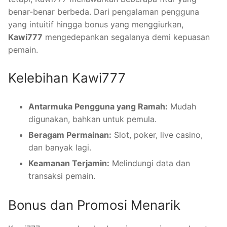
benar-benar berbeda. Dari pengalaman pengguna
yang intuitif hingga bonus yang menggiurkan,
Kawi777
mengedepankan segalanya demi kepuasan
pemain.
Kelebihan Kawi777
Antarmuka Pengguna yang Ramah:
Mudah
digunakan, bahkan untuk pemula.
Beragam Permainan:
Slot, poker, live casino,
dan banyak lagi.
Keamanan Terjamin:
Melindungi data dan
transaksi pemain.
Bonus dan Promosi Menarik