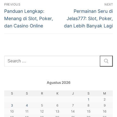
Navigasi
PREVIOUS
NEXT
pos
Previous
Next
Panduan Lengkap:
Permainan Seru di
post:
post:
Menang di Slot, Poker,
Jelas777: Slot, Poker,
dan Casino Online
dan Lebih Banyak Lagi
Cari:
Agustus 2026
S
S
R
K
J
S
M
1
2
3
4
5
6
7
8
9
10
11
12
13
14
15
16