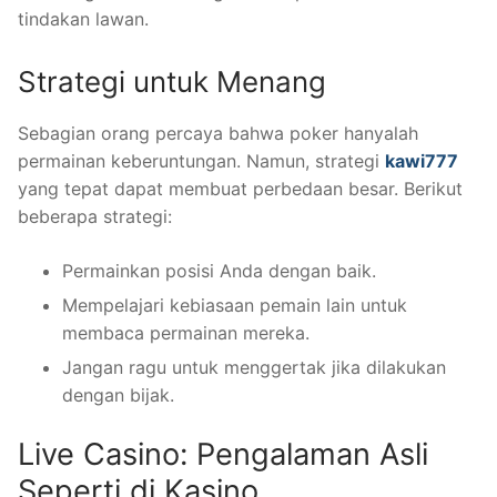
tindakan lawan.
Strategi untuk Menang
Sebagian orang percaya bahwa poker hanyalah
permainan keberuntungan. Namun, strategi
kawi777
yang tepat dapat membuat perbedaan besar. Berikut
beberapa strategi:
Permainkan posisi Anda dengan baik.
Mempelajari kebiasaan pemain lain untuk
membaca permainan mereka.
Jangan ragu untuk menggertak jika dilakukan
dengan bijak.
Live Casino: Pengalaman Asli
Seperti di Kasino