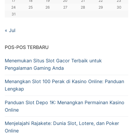
17
18
19
20
21
22
23
24
25
26
27
28
29
30
31
« Jul
POS-POS TERBARU
Menemukan Situs Slot Gacor Terbaik untuk
Pengalaman Gaming Anda
Menangkan Slot 100 Perak di Kasino Online: Panduan
Lengkap
Panduan Slot Depo 1K: Menangkan Permainan Kasino
Online
Menjelajahi Rajakete: Dunia Slot, Lotere, dan Poker
Online