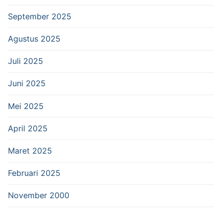
September 2025
Agustus 2025
Juli 2025
Juni 2025
Mei 2025
April 2025
Maret 2025
Februari 2025
November 2000