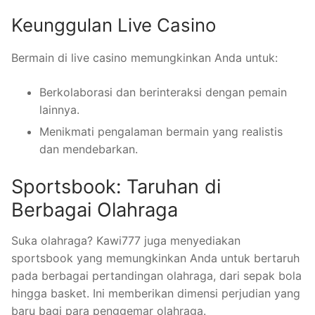
Keunggulan Live Casino
Bermain di live casino memungkinkan Anda untuk:
Berkolaborasi dan berinteraksi dengan pemain
lainnya.
Menikmati pengalaman bermain yang realistis
dan mendebarkan.
Sportsbook: Taruhan di
Berbagai Olahraga
Suka olahraga? Kawi777 juga menyediakan
sportsbook yang memungkinkan Anda untuk bertaruh
pada berbagai pertandingan olahraga, dari sepak bola
hingga basket. Ini memberikan dimensi perjudian yang
baru bagi para penggemar olahraga.