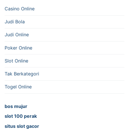
Casino Online
Judi Bola
Judi Online
Poker Online
Slot Online
Tak Berkategori
Togel Online
bos mujur
slot 100 perak
situs slot gacor