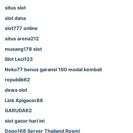
situs slot
slot dana
slot777 online
situs arena212
musang178 slot
Slot Leci123
Neko77 bonus garansi 100 modal kembali
republik62
dewa slot
Link Apigacor88
GARUDA62
slot gacor hari ini
Depo168 Server Thailand Resmi