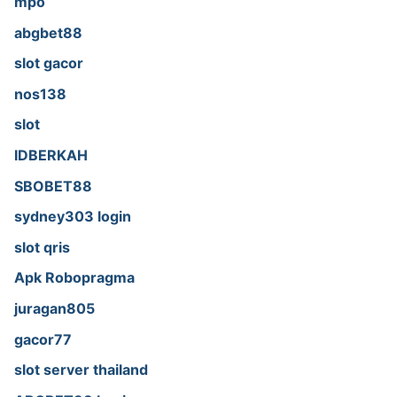
mpo
abgbet88
slot gacor
nos138
slot
IDBERKAH
SBOBET88
sydney303 login
slot qris
Apk Robopragma
juragan805
gacor77
slot server thailand