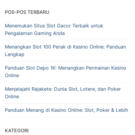
POS-POS TERBARU
Menemukan Situs Slot Gacor Terbaik untuk
Pengalaman Gaming Anda
Menangkan Slot 100 Perak di Kasino Online: Panduan
Lengkap
Panduan Slot Depo 1K: Menangkan Permainan Kasino
Online
Menjelajahi Rajakete: Dunia Slot, Lotere, dan Poker
Online
Panduan Menang di Kasino Online: Slot, Poker & Lebih
KATEGORI