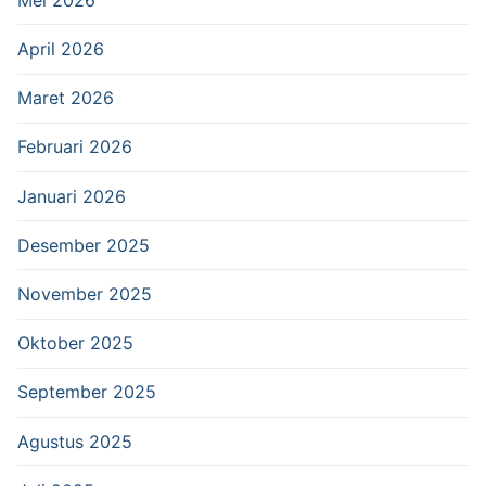
April 2026
Maret 2026
Februari 2026
Januari 2026
Desember 2025
November 2025
Oktober 2025
September 2025
Agustus 2025