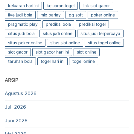
keluaran hari ini
keluaran togel
link slot gacor
live judi bola
mix parlay
pg soft
poker online
pragmatic play
prediksi bola
prediksi togel
situs judi bola
situs judi online
situs judi terpercaya
situs poker online
situs slot online
situs togel online
slot gacor
slot gacor hari ini
slot online
taruhan bola
togel hari ini
togel online
ARSIP
Agustus 2026
Juli 2026
Juni 2026
Mei 2026