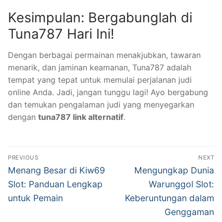
Kesimpulan: Bergabunglah di
Tuna787 Hari Ini!
Dengan berbagai permainan menakjubkan, tawaran
menarik, dan jaminan keamanan, Tuna787 adalah
tempat yang tepat untuk memulai perjalanan judi
online Anda. Jadi, jangan tunggu lagi! Ayo bergabung
dan temukan pengalaman judi yang menyegarkan
dengan
tuna787 link alternatif
.
Navigasi
PREVIOUS
NEXT
pos
Previous
Next
Menang Besar di Kiw69
Mengungkap Dunia
post:
post:
Slot: Panduan Lengkap
Warunggol Slot:
untuk Pemain
Keberuntungan dalam
Genggaman