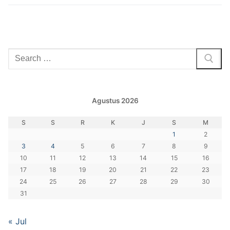
Cari:
Agustus 2026
S
S
R
K
J
S
M
1
2
3
4
5
6
7
8
9
10
11
12
13
14
15
16
17
18
19
20
21
22
23
24
25
26
27
28
29
30
31
« Jul