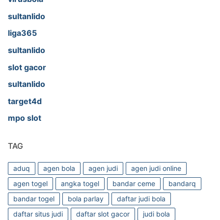
sultanlido
liga365
sultanlido
slot gacor
sultanlido
target4d
mpo slot
TAG
aduq
agen bola
agen judi
agen judi online
agen togel
angka togel
bandar ceme
bandarq
bandar togel
bola parlay
daftar judi bola
daftar situs judi
daftar slot gacor
judi bola