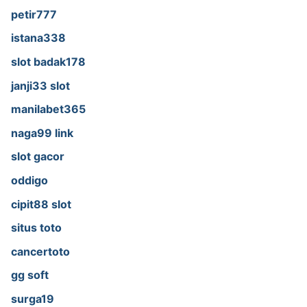
petir777
istana338
slot badak178
janji33 slot
manilabet365
naga99 link
slot gacor
oddigo
cipit88 slot
situs toto
cancertoto
gg soft
surga19