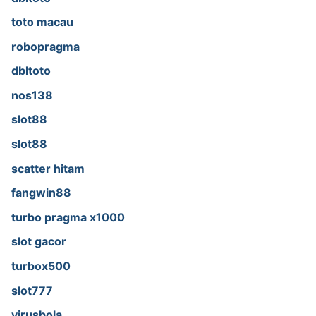
toto macau
robopragma
dbltoto
nos138
slot88
slot88
scatter hitam
fangwin88
turbo pragma x1000
slot gacor
turbox500
slot777
virusbola