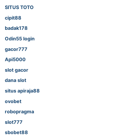
SITUS TOTO
cipit88
badak178
Odin55 login
gacor777
Api5000
slot gacor
dana slot
situs apiraja88
ovobet
robopragma
slot777
sbobet88