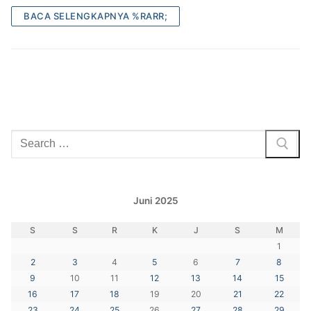
BACA SELENGKAPNYA %RARR;
Cari:
Juni 2025
S
S
R
K
J
S
M
1
2
3
4
5
6
7
8
9
10
11
12
13
14
15
16
17
18
19
20
21
22
23
24
25
26
27
28
29