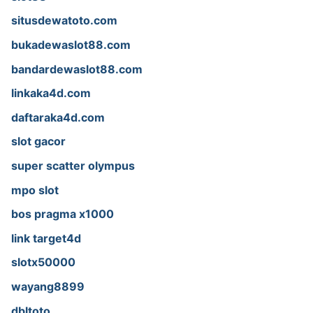
situsdewatoto.com
bukadewaslot88.com
bandardewaslot88.com
linkaka4d.com
daftaraka4d.com
slot gacor
super scatter olympus
mpo slot
bos pragma x1000
link target4d
slotx50000
wayang8899
dbltoto