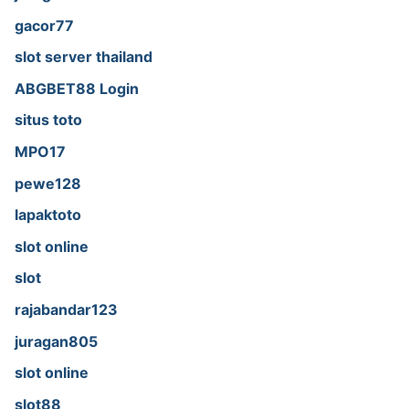
gacor77
slot server thailand
ABGBET88 Login
situs toto
MPO17
pewe128
lapaktoto
slot online
slot
rajabandar123
juragan805
slot online
slot88