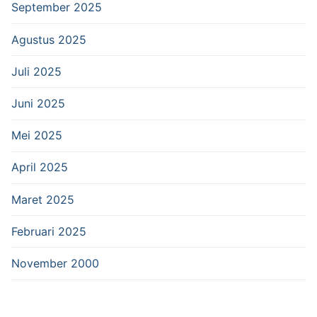
September 2025
Agustus 2025
Juli 2025
Juni 2025
Mei 2025
April 2025
Maret 2025
Februari 2025
November 2000