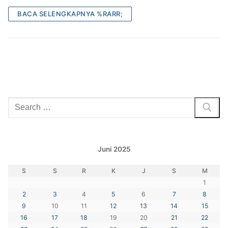
BACA SELENGKAPNYA %RARR;
Cari:
Juni 2025
S
S
R
K
J
S
M
1
2
3
4
5
6
7
8
9
10
11
12
13
14
15
16
17
18
19
20
21
22