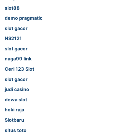
slot88
demo pragmatic
slot gacor
NS2121
slot gacor
naga99 link
Ceri 123 Slot
slot gacor
judi casino
dewa slot
hoki raja
Slotbaru
situs toto