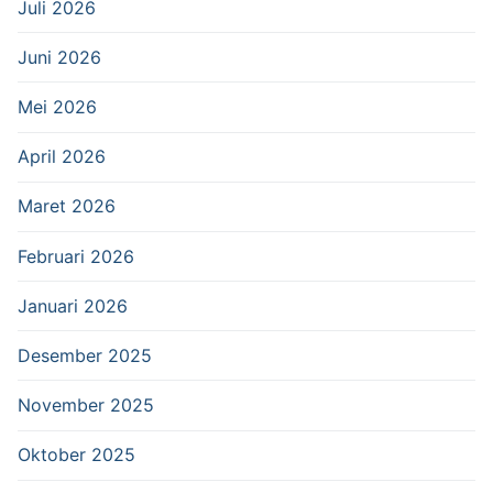
Juli 2026
Juni 2026
Mei 2026
April 2026
Maret 2026
Februari 2026
Januari 2026
Desember 2025
November 2025
Oktober 2025