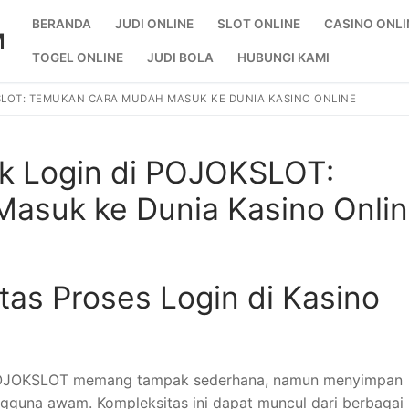
BERANDA
JUDI ONLINE
SLOT ONLINE
CASINO ONLI
M
TOGEL ONLINE
JUDI BOLA
HUBUNGI KAMI
LOT: TEMUKAN CARA MUDAH MASUK KE DUNIA KASINO ONLINE
k Login di POJOKSLOT:
asuk ke Dunia Kasino Onli
s Proses Login di Kasino
ti POJOKSLOT memang tampak sederhana, namun menyimpan
engguna awam. Kompleksitas ini dapat muncul dari berbagai