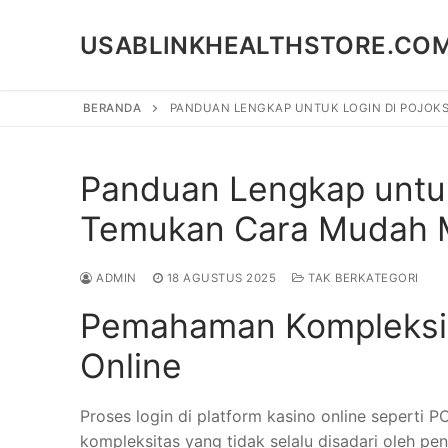
Lompat
ke
USABLINKHEALTHSTORE.CO
konten
BERANDA
PANDUAN LENGKAP UNTUK LOGIN DI POJOKS
Panduan Lengkap untu
Temukan Cara Mudah M
ADMIN
18 AGUSTUS 2025
TAK BERKATEGORI
Pemahaman Kompleksita
Online
Proses login di platform kasino online seper
kompleksitas yang tidak selalu disadari oleh p