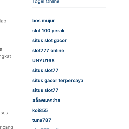
Togel Online
bos mujur
dap
slot 100 perak
situs slot gacor
a
slot777 online
ngkat
UNYU168
situs slot77
situs gacor terpercaya
situs slot77
สล็อตแตกง่าย
koi855
kses
tuna787
ancang