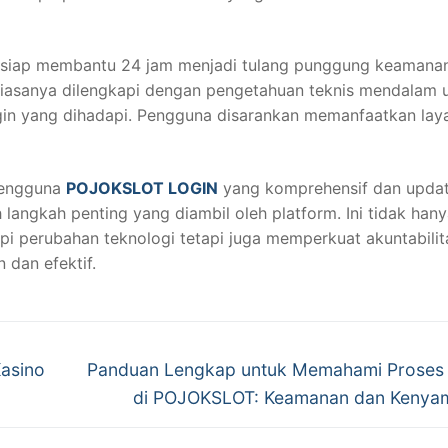
 siap membantu 24 jam menjadi tulang punggung keamana
asanya dilengkapi dengan pengetahuan teknis mendalam 
gin yang dihadapi. Pengguna disarankan memanfaatkan lay
 pengguna
POJOKSLOT LOGIN
yang komprehensif dan upda
langkah penting yang diambil oleh platform. Ini tidak han
perubahan teknologi tetapi juga memperkuat akuntabilit
dan efektif.
Next
asino
Panduan Lengkap untuk Memahami Proses 
post:
di POJOKSLOT: Keamanan dan Kenya