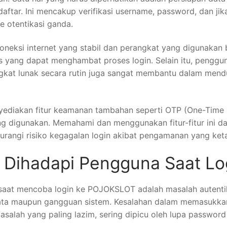
ftar. Ini mencakup verifikasi username, password, dan jik
de otentikasi ganda.
oneksi internet yang stabil dan perangkat yang digunakan
s yang dapat menghambat proses login. Selain itu, penggu
kat lunak secara rutin juga sangat membantu dalam men
iakan fitur keamanan tambahan seperti OTP (One-Time
g digunakan. Memahami dan menggunakan fitur-fitur ini d
rangi risiko kegagalan login akibat pengamanan yang keta
Dihadapi Pengguna Saat Lo
 saat mencoba login ke POJOKSLOT adalah masalah autenti
 data maupun gangguan sistem. Kesalahan dalam memasukka
salah yang paling lazim, sering dipicu oleh lupa password