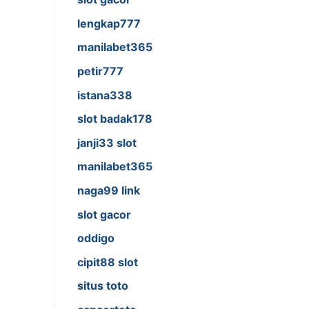
lengkap777
manilabet365
petir777
istana338
slot badak178
janji33 slot
manilabet365
naga99 link
slot gacor
oddigo
cipit88 slot
situs toto