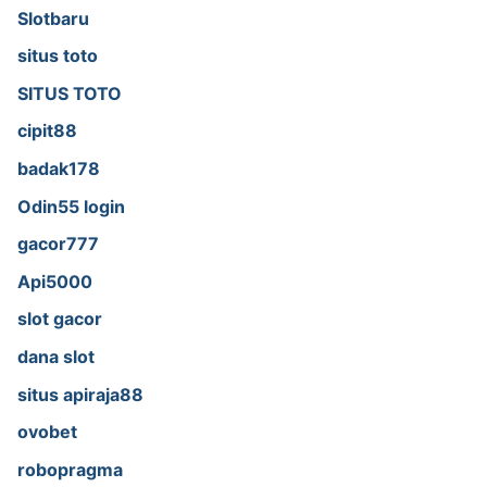
Slotbaru
situs toto
SITUS TOTO
cipit88
badak178
Odin55 login
gacor777
Api5000
slot gacor
dana slot
situs apiraja88
ovobet
robopragma