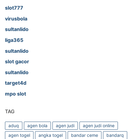
slot777
virusbola
sultanlido
liga365
sultanlido
slot gacor
sultanlido
target4d
mpo slot
TAG
aduq
agen bola
agen judi
agen judi online
agen togel
angka togel
bandar ceme
bandarq