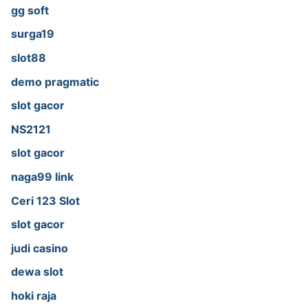
gg soft
surga19
slot88
demo pragmatic
slot gacor
NS2121
slot gacor
naga99 link
Ceri 123 Slot
slot gacor
judi casino
dewa slot
hoki raja