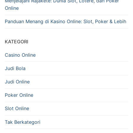
Menjelajahi Rajakete: Dunia Slot, Lotere, dan Poker
Online
Panduan Menang di Kasino Online: Slot, Poker & Lebih
KATEGORI
Casino Online
Judi Bola
Judi Online
Poker Online
Slot Online
Tak Berkategori