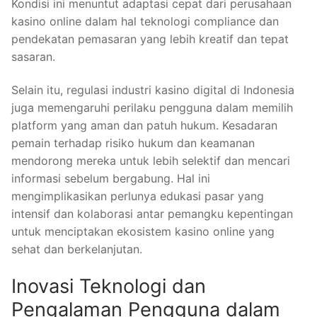
Kondisi ini menuntut adaptasi cepat dari perusahaan
kasino online dalam hal teknologi compliance dan
pendekatan pemasaran yang lebih kreatif dan tepat
sasaran.
Selain itu, regulasi industri kasino digital di Indonesia
juga memengaruhi perilaku pengguna dalam memilih
platform yang aman dan patuh hukum. Kesadaran
pemain terhadap risiko hukum dan keamanan
mendorong mereka untuk lebih selektif dan mencari
informasi sebelum bergabung. Hal ini
mengimplikasikan perlunya edukasi pasar yang
intensif dan kolaborasi antar pemangku kepentingan
untuk menciptakan ekosistem kasino online yang
sehat dan berkelanjutan.
Inovasi Teknologi dan
Pengalaman Pengguna dalam