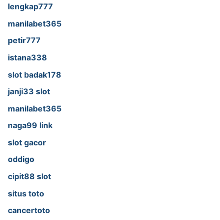
lengkap777
manilabet365
petir777
istana338
slot badak178
janji33 slot
manilabet365
naga99 link
slot gacor
oddigo
cipit88 slot
situs toto
cancertoto