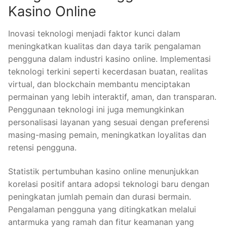
Kasino Online
Inovasi teknologi menjadi faktor kunci dalam
meningkatkan kualitas dan daya tarik pengalaman
pengguna dalam industri kasino online. Implementasi
teknologi terkini seperti kecerdasan buatan, realitas
virtual, dan blockchain membantu menciptakan
permainan yang lebih interaktif, aman, dan transparan.
Penggunaan teknologi ini juga memungkinkan
personalisasi layanan yang sesuai dengan preferensi
masing-masing pemain, meningkatkan loyalitas dan
retensi pengguna.
Statistik pertumbuhan kasino online menunjukkan
korelasi positif antara adopsi teknologi baru dengan
peningkatan jumlah pemain dan durasi bermain.
Pengalaman pengguna yang ditingkatkan melalui
antarmuka yang ramah dan fitur keamanan yang