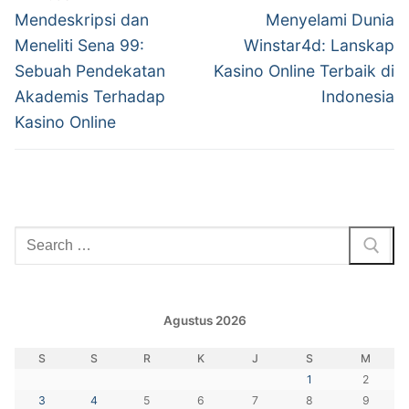
pos
Previous
Next
Mendeskripsi dan
Menyelami Dunia
post:
post:
Meneliti Sena 99:
Winstar4d: Lanskap
Sebuah Pendekatan
Kasino Online Terbaik di
Akademis Terhadap
Indonesia
Kasino Online
Cari:
Agustus 2026
S
S
R
K
J
S
M
1
2
3
4
5
6
7
8
9