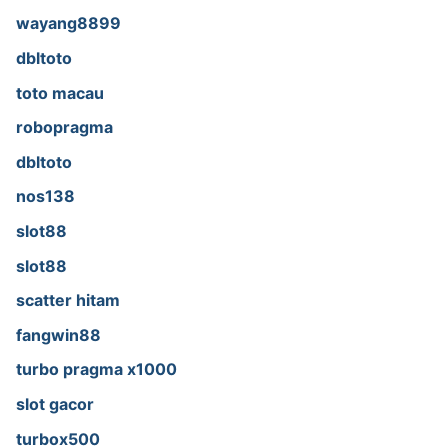
wayang8899
dbltoto
toto macau
robopragma
dbltoto
nos138
slot88
slot88
scatter hitam
fangwin88
turbo pragma x1000
slot gacor
turbox500