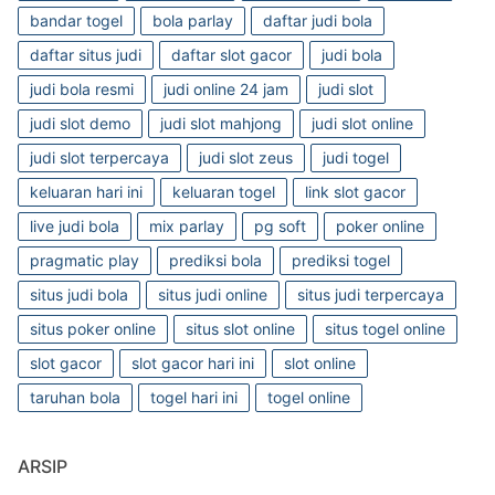
bandar togel
bola parlay
daftar judi bola
daftar situs judi
daftar slot gacor
judi bola
judi bola resmi
judi online 24 jam
judi slot
judi slot demo
judi slot mahjong
judi slot online
judi slot terpercaya
judi slot zeus
judi togel
keluaran hari ini
keluaran togel
link slot gacor
live judi bola
mix parlay
pg soft
poker online
pragmatic play
prediksi bola
prediksi togel
situs judi bola
situs judi online
situs judi terpercaya
situs poker online
situs slot online
situs togel online
slot gacor
slot gacor hari ini
slot online
taruhan bola
togel hari ini
togel online
ARSIP