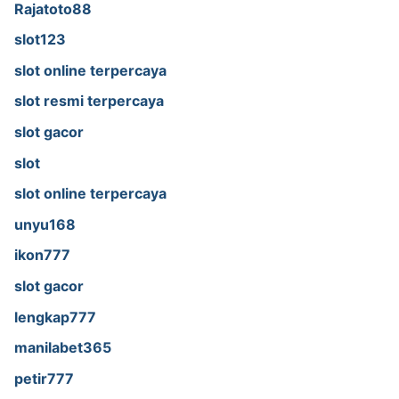
Rajatoto88
slot123
slot online terpercaya
slot resmi terpercaya
slot gacor
slot
slot online terpercaya
unyu168
ikon777
slot gacor
lengkap777
manilabet365
petir777