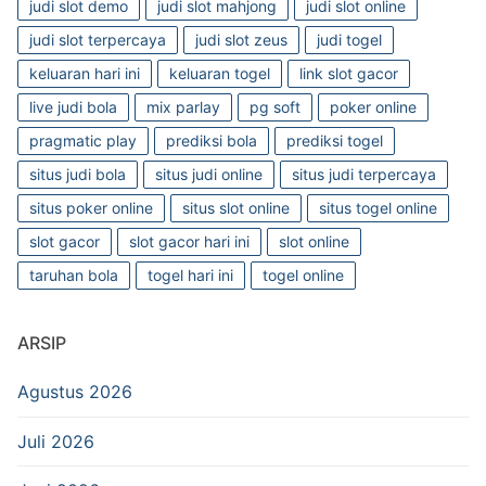
judi slot demo
judi slot mahjong
judi slot online
judi slot terpercaya
judi slot zeus
judi togel
keluaran hari ini
keluaran togel
link slot gacor
live judi bola
mix parlay
pg soft
poker online
pragmatic play
prediksi bola
prediksi togel
situs judi bola
situs judi online
situs judi terpercaya
situs poker online
situs slot online
situs togel online
slot gacor
slot gacor hari ini
slot online
taruhan bola
togel hari ini
togel online
ARSIP
Agustus 2026
Juli 2026