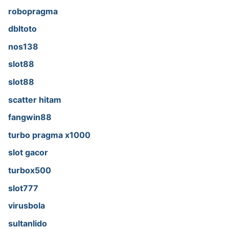
robopragma
dbltoto
nos138
slot88
slot88
scatter hitam
fangwin88
turbo pragma x1000
slot gacor
turbox500
slot777
virusbola
sultanlido