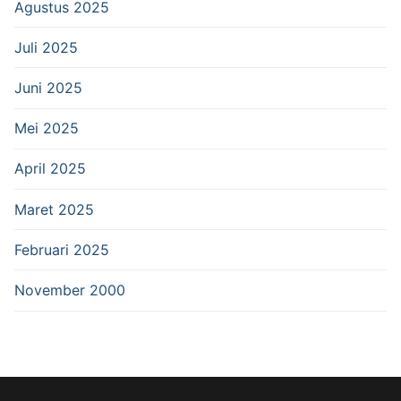
Agustus 2025
Juli 2025
Juni 2025
Mei 2025
April 2025
Maret 2025
Februari 2025
November 2000