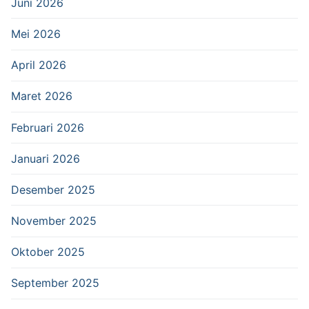
Juni 2026
Mei 2026
April 2026
Maret 2026
Februari 2026
Januari 2026
Desember 2025
November 2025
Oktober 2025
September 2025