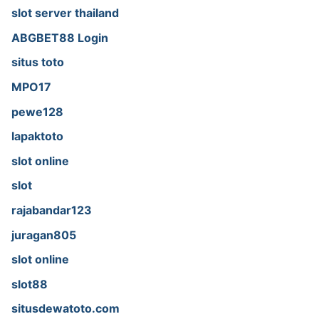
slot server thailand
ABGBET88 Login
situs toto
MPO17
pewe128
lapaktoto
slot online
slot
rajabandar123
juragan805
slot online
slot88
situsdewatoto.com