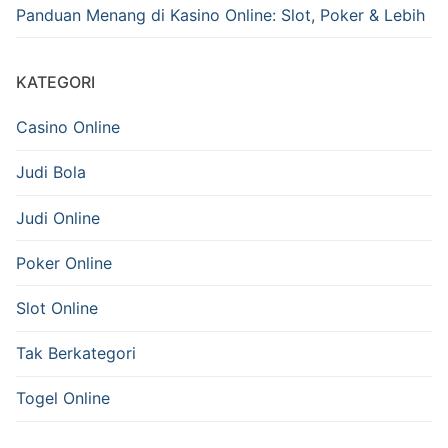
Panduan Menang di Kasino Online: Slot, Poker & Lebih
KATEGORI
Casino Online
Judi Bola
Judi Online
Poker Online
Slot Online
Tak Berkategori
Togel Online