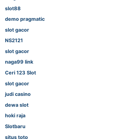
slot88
demo pragmatic
slot gacor
NS2121
slot gacor
naga99 link
Ceri 123 Slot
slot gacor
judi casino
dewa slot
hoki raja
Slotbaru
situs toto