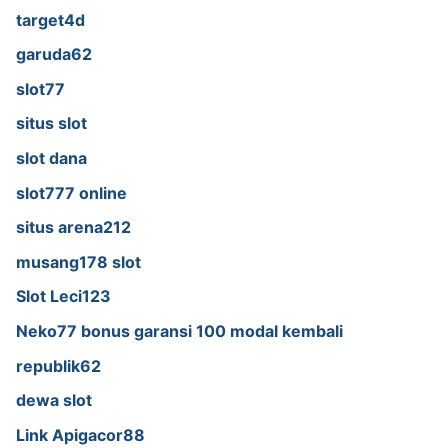
target4d
garuda62
slot77
situs slot
slot dana
slot777 online
situs arena212
musang178 slot
Slot Leci123
Neko77 bonus garansi 100 modal kembali
republik62
dewa slot
Link Apigacor88