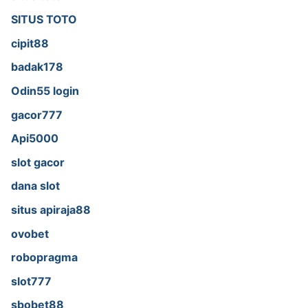
SITUS TOTO
cipit88
badak178
Odin55 login
gacor777
Api5000
slot gacor
dana slot
situs apiraja88
ovobet
robopragma
slot777
sbobet88