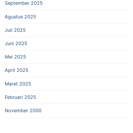
September 2025
Agustus 2025
Juli 2025
Juni 2025
Mei 2025
April 2025
Maret 2025
Februari 2025
November 2000